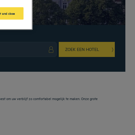
t and close
ZOEK EEN HOTEL
ark key to get the keyboard shortcuts for changing dates.
ct a date. Press the question mark key to get the keyboard shortcuts for changing da
est om uw verblijf zo comfortabel mogelijk te maken. Onze grote