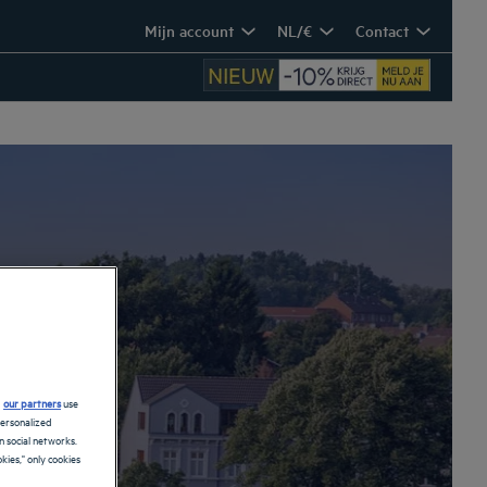
Mijn account
NL/€
Contact
n
d
our partners
use
personalized
 social networks.
kies," only cookies