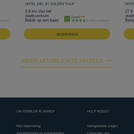
HOTEL KIEL BY GOLDEN TULIP
HOTE
3.6 km Van het
27.4
stadscentrum
stad
Goed
3.8
Bekijk op een kaart
Bekij
censies
1915 recensies
RESERVEREN
MEER UITGELICHTE HOTELS
UW VERBLIJF PLANNEN
HULP NODIG?
Mijn reservering
Veelgestelde vragen
Vergaderingen en evenementen
Contacteer ons