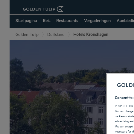
Startpagina
Reis
Restaurants
Vergaderingen
Aanbiedi
Golden Tulip
Duitsland
Hotels Kronshagen
Consent to 
RESPECT FOR 
You can change 
cookies or simi
advertising and
You can accept 
necessary for th