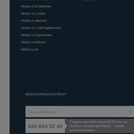
Hotels in Eindhoven
Hotels in Leiden
Hotels in Heerlen
Hotels in 's-Hertogenbosch
Hotels in Zoetermeer
Hôtels in Nijkerk
Hôtels Lyon
RESERVERINGSCENTRUM
Vanuit Nederland
7 dagen per week vanaf 08.00 uur tot
020 654 52 40
22.00uur (lokale tijd Parijs) - lokale
gesprekskosten