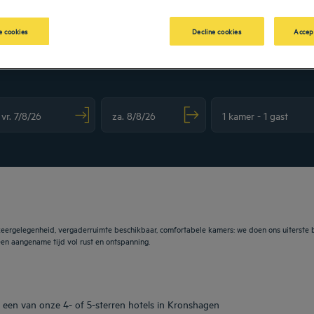
 cookies
Decline cookies
Accep
vigate forward to interact with the calendar and select a date. Press the question m
Navigate backward to interact with the calendar and sele
eergelegenheid, vergaderruimte beschikbaar, comfortabele kamers: we doen ons uiterste b
en aangename tijd vol rust en ontspanning.
 een van onze 4- of 5-sterren hotels in Kronshagen