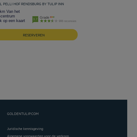
L PELLI HOF RENDSBURG BY TULIP INN
 km Van het
scentrum
Grade
3.7
k op een kaart
986 recensies
RESERVEREN
GOLDENTULIP.COM
Juridische kennisgeving
Algemene voorwaarden voor de verkoop