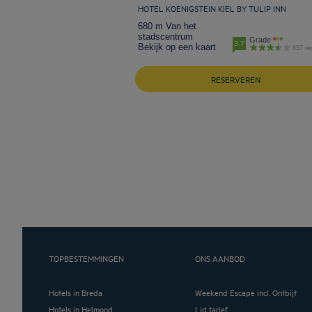
HOTEL KOENIGSTEIN KIEL BY TULIP INN
680 m Van het
stadscentrum
Grade
3.7
Bekijk op een kaart
657 re
RESERVEREN
TOPBESTEMMINGEN
ONS AANBOD
Hotels in Breda
Weekend Escape incl. Ontbijt
Hotels in Helmond
Lid tarief