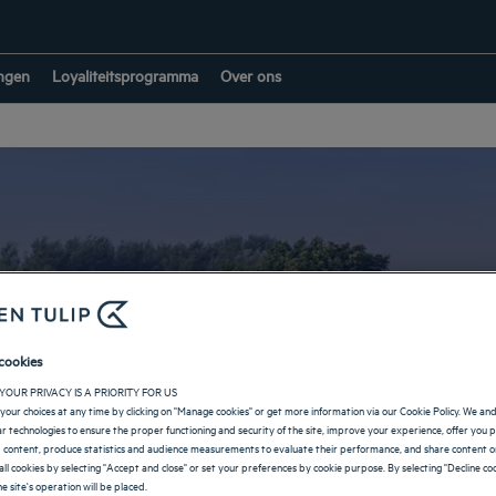
ngen
Loyaliteitsprogramma
Over ons
Hotels in Kronshage
cookies
YOUR PRIVACY IS A PRIORITY FOR US
your choices at any time by clicking on "Manage cookies" or get more information via our Cookie Policy. We an
TERUG NAAR DUITSLAND
lar technologies to ensure the proper functioning and security of the site, improve your experience, offer you 
 content, produce statistics and audience measurements to evaluate their performance, and share content on
all cookies by selecting "Accept and close" or set your preferences by cookie purpose. By selecting "Decline coo
e site's operation will be placed.