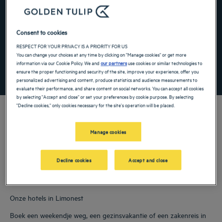
Navigate forward to interact with the calendar and select a date. Press the ques
Navigate backward to interact with the ca
Consent to cookies
Voeg kortingscode toe
RESPECT FOR YOUR PRIVACY IS A PRIORITY FOR US
You can change your choices at any time by clicking on "Manage cookies" or get more
information via our Cookie Policy. We and
our partners
use cookies or similar technologies to
ensure the proper functioning and security of the site, improve your experience, offer you
ZOEK EEN HOTEL
personalized advertising and content, produce statistics and audience measurements to
evaluate their performance, and share content on social networks. You can accept all cookies
by selecting "Accept and close" or set your preferences by cookie purpose. By selecting
"Decline cookies," only cookies necessary for the site's operation will be placed.
Manage cookies
Onze Golden Tulip hotels verwelkomen u in Limonest. Restaurants,
parkeergelegenheid, vergaderruimte beschikbaar, comfortabele kamers: we doen
ons uiterste best om uw verblijf zo comfortabel mogelijk te maken. Onze grote
Decline cookies
Accept and close
verscheidenheid aan diensten zal ervoor zorgen dat u kunt genieten van een
aangename tijd vol rust en ontspanning.
Onze hotels in Limonest
Boek een weekendje weg, een gezinsvakantie of een zakenreis in