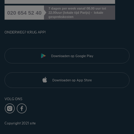
7 dagen per week vanaf 08.00 uur tot
020 654 52 40
22.00uur (lokale tijd Parijs) - lokale
gesprekskosten
ONDERWEG? KRIJG APP!
Downloaden op Google Play
Downloaden op App Store
VOLG ONS
Copyright 2021 site