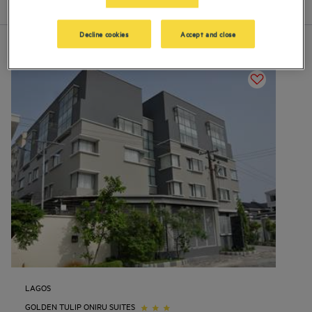
Lijst
Kaart
Decline cookies
Accept and close
LAGOS
GOLDEN TULIP ONIRU SUITES