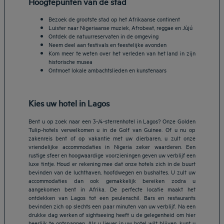
Hoogtepunten van de stad
Bezoek de grootste stad op het Afrikaanse continent
Luister naar Nigeriaanse muziek, Afrobeat, reggae en Jùjú
Ontdek de natuurreservaten in de omgeving
Neem deel aan festivals en feestelijke avonden
Kom meer te weten over het verleden van het land in zijn
historische musea
Ontmoet lokale ambachtslieden en kunstenaars
Kies uw hotel in Lagos
Bent u op zoek naar een 3-/4-sterrenhotel in Lagos? Onze Golden
Tulip-hotels verwelkomen u in de Golf van Guinee. Of u nu op
zakenreis bent of op vakantie met uw dierbaren, u zult onze
vriendelijke accommodaties in Nigeria zeker waarderen. Een
rustige sfeer en hoogwaardige voorzieningen geven uw verblijf een
luxe tintje. Houd er rekening mee dat onze hotels zich in de buurt
bevinden van de luchthaven, hoofdwegen en bushaltes. U zult uw
accommodaties dan ook gemakkelijk bereiken zodra u
aangekomen bent in Afrika. De perfecte locatie maakt het
ontdekken van Lagos tot een peulenschil. Bars en restaurants
bevinden zich op slechts een paar minuten van uw verblijf. Na een
Hotels in Breda
drukke dag werken of sightseeing heeft u de gelegenheid om hier
Hotels in Helmond
heerlijk te ontspannen. Als u liever in uw hotel wilt blijven, kunt u