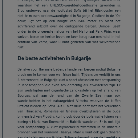
waardoor het een UNESCO-werelderfgoedlocatie geworden is.
Stop onderweg naar de hoofdstad Sofia bij het Rilaklooster, een
niet te missen bezienswaardigheid in Bulgarije. Gesticht in de 10e
eeuw, ligt het op een hoogte van 1500 meter en biedt het
schitterend uitzicht over de omliggende bergen. Dompel uzelf
onder in de ongerepte natuur van het Nationaal Park Pirin, waar
wolven, beren en herten leven, en keer terug naar ons hotel in het
centrum van Varna, waar u kunt genieten van wat welverdiende
rust.
De beste activiteiten in Bulgarije
Behalve voor thermale baden, stranden en bergen nodigt Bulgarije
u ook om te komen voor wat frisse lucht. Tijdens uw verblijf in ons
4-sterrenhotel in Bulgarije kunt u sport afwisselen met ontspanning
in landschappen die even schilderachtig als afwisselend zijn. Er
zijn wedstrijden met gigantische zandkastelen op het strand van
Bourgas, pal aan de rand van de Zwarte Zee maar ook
wandeltochten in het natuurgebied Vitocha, waarvan de kliffen
uitzicht bieden op Sofia. Als u niet druk bent met het verkennen
van Thracische, Romeinse en Griekse overblijfselen in de oude
binnenstad van Plovdiv, kunt u ook door de botanische tuinen van
koningin Maria van Roemenië in Balchik wandelen. Er is ook tijd
voor ontspanning. U kunt bijvoorbeeld zwemmen in de minerale
Hotels in Breda
bronnen van het kuuroord Hisarya. Maar u kunt ook gaan dineren
Hotels in Helmond
aan de tafels van ons Golden Tulip-restaurant, waar de heerlijkste