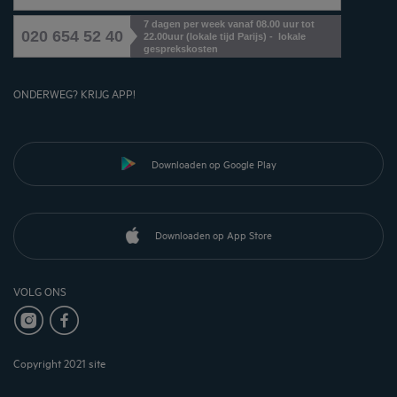
7 dagen per week vanaf 08.00 uur tot
020 654 52 40
22.00uur (lokale tijd Parijs) - lokale
gesprekskosten
ONDERWEG? KRIJG APP!
Downloaden op Google Play
Downloaden op App Store
VOLG ONS
Copyright 2021 site