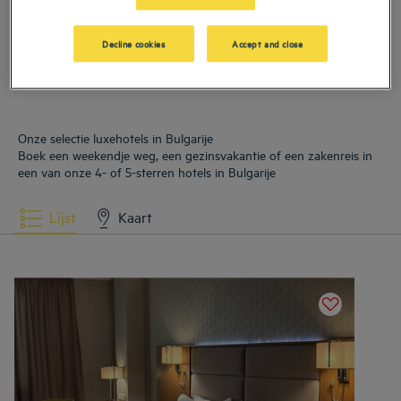
Hotels
Varna
Decline cookies
Accept and close
Onze selectie luxehotels in Bulgarije
Boek een weekendje weg, een gezinsvakantie of een zakenreis in
een van onze 4- of 5-sterren hotels in Bulgarije
Lijst
Kaart