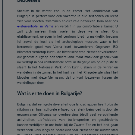
Sneeuw in de winter, zon in de zomer. Het landklimaat van
Bulgarije is perfect voor een vakantie in alle seizoenen en leent
zich voor sporten, zwemmen en culturele bezoeken. Kom naar ons
4-sterrenhotel in Varna
en verblijf in uw comfortabele kamer. U
zult zich meteen thuis voelen in deze warme sfeer. Ons
etablissement, gelegen in het centrum, biedt u makkelijk toegang
tot zowel de kust als het archeologisch museum, waar u het
beroemde goud van Varna kunt bewonderen. Ongeveer 150
kilometer verderop kunt u de historische stad Nessebar verkennen,
die genesteld ligt op een schiereiland. Maar maak ook gebruik van
uw verblijf in ons comfortabele hotel in Bulgarije om op de piste te
staan! In het Nationaal Park Pirin kunt u skiën in de winter en
wandelen in de zomer. In het hart van het Rilagebergte staat het
klooster met dezelfde naam, dat u kunt bezoeken tussen de
wandelingen door.
Wat is er te doen in Bulgarije?
Bulgarije, dat een grote diversiteit qua landschappen heeft plus de
rijkdom van haar culturele erfgoed, dat sterk beïnvloed is door de
eeuwenlange Ottomaanse overheersing, biedt veel verschillende
activiteiten. Liefhebbers van buitensporten en geschiedenis
kunnen verblijven in ons hotel bij de Zwarte Zee en het land gaan
verkennen. Reis langs de noordkust naar Nessebar, de oudste stad
in Europa, met meesterwerken van de Byzantijnse architectuur