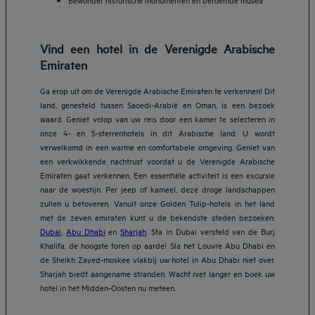
Vind een hotel in de Verenigde Arabische
Emiraten
Ga erop uit om de Verenigde Arabische Emiraten te verkennen! Dit
land, genesteld tussen Saoedi-Arabië en Oman, is een bezoek
waard. Geniet volop van uw reis door een kamer te selecteren in
onze 4- en 5-sterrenhotels in dit Arabische land. U wordt
verwelkomd in een warme en comfortabele omgeving. Geniet van
een verkwikkende nachtrust voordat u de Verenigde Arabische
Emiraten gaat verkennen. Een essentiële activiteit is een excursie
naar de woestijn. Per jeep of kameel, deze droge landschappen
zullen u betoveren. Vanuit onze Golden Tulip-hotels in het land
met de zeven emiraten kunt u de bekendste steden bezoeken:
Dubai
,
Abu Dhabi
en
Sharjah
. Sta in Dubai versteld van de Burj
Khalifa, de hoogste toren op aarde! Sla het Louvre Abu Dhabi en
de Sheikh Zayed-moskee vlakbij uw hotel in Abu Dhabi niet over.
Sharjah biedt aangename stranden. Wacht niet langer en boek uw
hotel in het Midden-Oosten nu meteen.