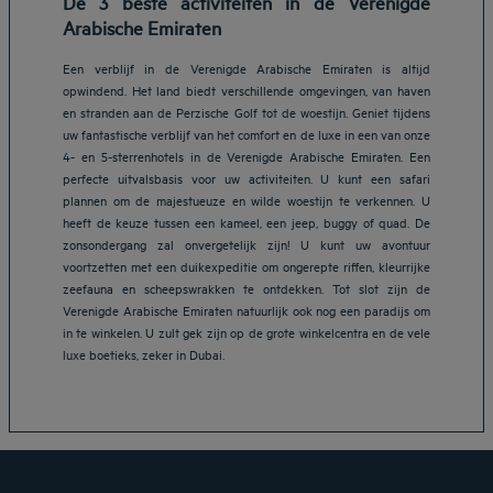
De 3 beste activiteiten in de Verenigde
Arabische Emiraten
Een verblijf in de Verenigde Arabische Emiraten is altijd
opwindend. Het land biedt verschillende omgevingen, van haven
en stranden aan de Perzische Golf tot de woestijn. Geniet tijdens
uw fantastische verblijf van het comfort en de luxe in een van onze
4- en 5-sterrenhotels in de Verenigde Arabische Emiraten. Een
perfecte uitvalsbasis voor uw activiteiten. U kunt een safari
plannen om de majestueuze en wilde woestijn te verkennen. U
heeft de keuze tussen een kameel, een jeep, buggy of quad. De
zonsondergang zal onvergetelijk zijn! U kunt uw avontuur
voortzetten met een duikexpeditie om ongerepte riffen, kleurrijke
zeefauna en scheepswrakken te ontdekken. Tot slot zijn de
Verenigde Arabische Emiraten natuurlijk ook nog een paradijs om
Hotels in Breda
in te winkelen. U zult gek zijn op de grote winkelcentra en de vele
Hotels in Helmond
luxe boetieks, zeker in Dubai.
Hotels in Eindhoven
Hotels in Leiden
Hotels in Heerlen
Juridische kennisgeving
Hotels in 's-Hertogenbosch
Algemene voorwaarden voor de verkoop
Hotels in Zoetermeer