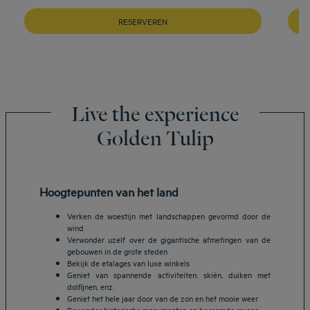
RESERVEREN
Live the experience
Golden Tulip
Hoogtepunten van het land
Verken de woestijn met landschappen gevormd door de
wind
Verwonder uzelf over de gigantische afmetingen van de
gebouwen in de grote steden
Bekijk de etalages van luxe winkels
Geniet van spannende activiteiten: skiën, duiken met
dolfijnen, enz.
Geniet het hele jaar door van de zon en het mooie weer
Bewonder historische monumenten en beroemde musea