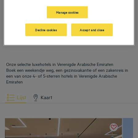
Arabische Emiraten
Manage cookies
Hotels
Abu Dhabi
Hotels
Dubai
Decline cookies
Accept and close
Hotels
Sharjah
Onze selectie luxehotels in Verenigde Arabische Emiraten
Boek een weekendje weg, een gezinsvakantie of een zakenreis in
een van onze 4- of 5-sterren hotels in Verenigde Arabische
Emiraten
Lijst
Kaart