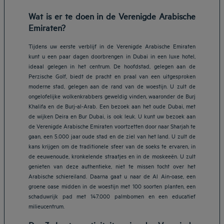
Wat is er te doen in de Verenigde Arabische
Emiraten?
Tijdens uw eerste verblijf in de Verenigde Arabische Emiraten
kunt u een paar dagen doorbrengen in Dubai in een luxe hotel,
ideaal gelegen in het centrum. De hoofdstad, gelegen aan de
Perzische Golf, biedt de pracht en praal van een uitgesproken
moderne stad, gelegen aan de rand van de woestijn. U zult de
ongelofelijke wolkenkrabbers geweldig vinden, waaronder de Burj
Khalifa en de Burj-al-Arab. Een bezoek aan het oude Dubai, met
de wijken Deira en Bur Dubai, is ook leuk. U kunt uw bezoek aan
de Verenigde Arabische Emiraten voortzetten door naar Sharjah te
gaan, een 5.000 jaar oude stad en de ziel van het land. U zult de
kans krijgen om de traditionele sfeer van de soeks te ervaren, in
de eeuwenoude, kronkelende straatjes en in de moskeeën. U zult
genieten van deze authentieke, niet te missen tocht over het
Arabische schiereiland. Daarna gaat u naar de Al Ain-oase, een
groene oase midden in de woestijn met 100 soorten planten, een
schaduwrijk pad met 147.000 palmbomen en een educatief
milieucentrum.