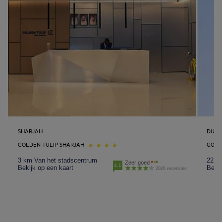
SHARJAH
DUBA
GOLDEN TULIP SHARJAH
GOLD
3 km Van het stadscentrum
22 k
Zeer goed
4.1
Bekijk op een kaart
Bekij
2026 recensies