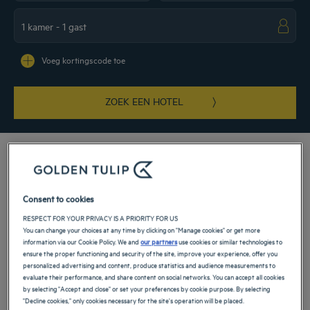
Navigate forward to interact with the calendar and select a date. Press the ques
Navigate backward to interact with the ca
Voeg kortingscode toe
ZOEK EEN HOTEL
Kies voor onze luxe Golden Tulip-hotels tijdens uw verblijf op het Arabische
Consent to cookies
schiereiland! Vanuit onze 4- en 5-sterrenhotels onthullen de Verenigde Arabische
RESPECT FOR YOUR PRIVACY IS A PRIORITY FOR US
Emiraten hun glorie. U zult de ideale locatie waarderen, die u in staat stelt om
You can change your choices at any time by clicking on "Manage cookies" or get more
toeristische locaties, zakelijke centra, artistieke en culturele schatten snel te
information via our Cookie Policy. We and
our partners
use cookies or similar technologies to
bereiken tijdens uw gezinsvakantie of zakenreis.
ensure the proper functioning and security of the site, improve your experience, offer you
personalized advertising and content, produce statistics and audience measurements to
evaluate their performance, and share content on social networks. You can accept all cookies
Onze locaties in Verenigde
by selecting "Accept and close" or set your preferences by cookie purpose. By selecting
"Decline cookies," only cookies necessary for the site's operation will be placed.