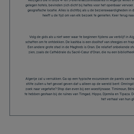
gelegen hotels, bevinden zich dicht bij haltes voor het openbaar vervoer
geografische locatie. Alles is dichtbij als u de bezienswaardigheden 
heeft u de tijd om van elk bezoek te genieten. Keer terug naa
Volg de gids als u niet weer waar te beginnen tijdens uw verblijf in Alg
schatten om te ontdekken. De kashba is een doolhof van steegjes en tra
Een andere grote stad in de Maghreb is Oran. De relatief onbekende s
zien, zoals de Cathédrale du Sacré-Cœur d'Oran, die nu een bibliotheek 
Algerije zal u verrukken. Ga op een typische excursieom de parels van he
stilte zullen u het gevoel geven dat u alleen op de wereld bent. Omringd
zoek naar vegetatie? Stop dan even bij een woestijnoase. Timimoun, Béni 
te hebben gestaan bij de ruïnes van Timgad, Hippo, Djemila en Tipaza. 
het verhaal van hun g