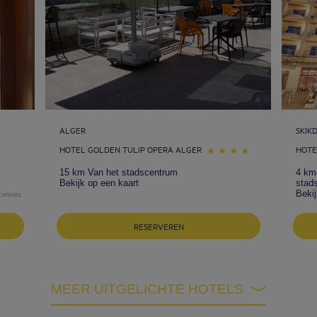
ALGER
SKIK
HOTEL GOLDEN TULIP OPERA ALGER
HOTE
15 km Van het stadscentrum
4 km
Bekijk op een kaart
stad
Bekij
censies
RESERVEREN
MEER UITGELICHTE HOTELS