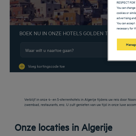
RESPECT FOR 
You can change 
cookies or simi
advertising and
You can accept 
necessary for th
BOEK NU IN ONZE HOTELS GOLDEN TULIP
Manage
Na
Voeg kortingscode toe
Verblijf in onze 4- en 5-sterrenhotels in Algerije tijdens uw reis door No
zwembad, restaurants, enz. U zult genieten van uw tijd in onze luxe acco
Onze locaties in Algerije