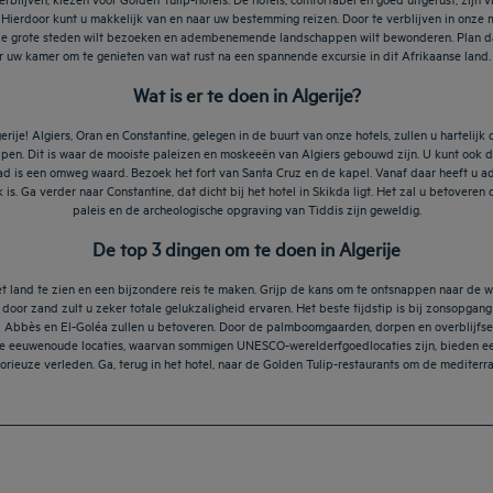
. Hierdoor kunt u makkelijk van en naar uw bestemming reizen. Door te verblijven in onze
in de grote steden wilt bezoeken en adembenemende landschappen wilt bewonderen. Plan da
r uw kamer om te genieten van wat rust na een spannende excursie in dit Afrikaanse land. 
Wat is er te doen in Algerije?
erije! Algiers, Oran en Constantine, gelegen in de buurt van onze hotels, zullen u hartelijk
ppen. Dit is waar de mooiste paleizen en moskeeën van Algiers gebouwd zijn. U kunt ook
tad is een omweg waard. Bezoek het fort van Santa Cruz en de kapel. Vanaf daar heeft 
is. Ga verder naar Constantine, dat dicht bij het hotel in Skikda ligt. Het zal u betoveren
paleis en de archeologische opgraving van Tiddis zijn geweldig.
De top 3 dingen om te doen in Algerije
t land te zien en een bijzondere reis te maken. Grijp de kans om te ontsnappen naar de wo
 door zand zult u zeker totale gelukzaligheid ervaren. Het beste tijdstip is bij zonsopgan
Abbès en El-Goléa zullen u betoveren. Door de palmboomgaarden, dorpen en overblijfselen 
De eeuwenoude locaties, waarvan sommigen UNESCO-werelderfgoedlocaties zijn, bieden ee
lorieuze verleden. Ga, terug in het hotel, naar de Golden Tulip-restaurants om de mediterr