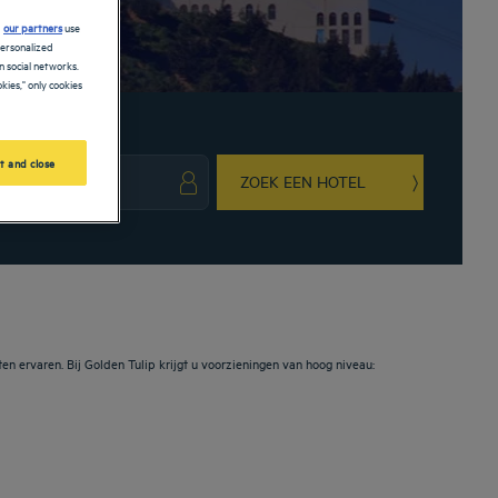
d
our partners
use
personalized
 social networks.
kies," only cookies
t and close
ZOEK EEN HOTEL
ark key to get the keyboard shortcuts for changing dates.
ct a date. Press the question mark key to get the keyboard shortcuts for changing da
ten ervaren. Bij Golden Tulip krijgt u voorzieningen van hoog niveau: