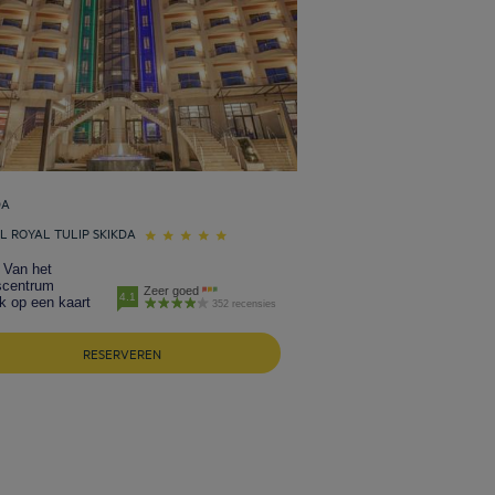
DA
L ROYAL TULIP SKIKDA
 Van het
scentrum
Zeer goed
4.1
k op een kaart
352 recensies
RESERVEREN