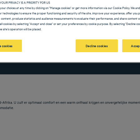
YOUR PRIVACY IS A PRIORITY FOR US
your choices at any time by clicking on "Manage cookies" or get more information via our Cookie Policy. We an
lar technologies to ensure the proper functioning and security of the site, improve your experience, offer you 
 content, produce statistics and audience measurements to evaluate their performance, and share content on
all cookies by selecting "Accept and close" or set your preferences by cookie purpose. By selecting "Decline coo
e site's operation will be placed.
 cookies
Decline cookies
Accep
vigate forward to interact with the calendar and select a date. Press the question m
Navigate backward to interact with the calendar and sele
ord-Afrika. U zult er optimaal comfort en een warm onthaal krijgen en onvergetelijke momen
mmodatie.