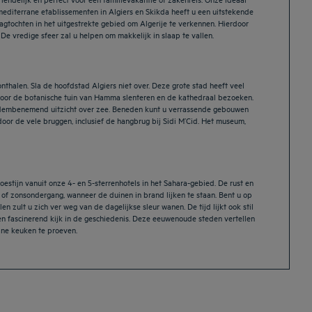
 mediterrane etablissementen in Algiers en Skikda heeft u een uitstekende
gtochten in het uitgestrekte gebied om Algerije te verkennen. Hierdoor
De vredige sfeer zal u helpen om makkelijk in slaap te vallen.
 onthalen. Sla de hoofdstad Algiers niet over. Deze grote stad heeft veel
 door de botanische tuin van Hamma slenteren en de kathedraal bezoeken.
u adembenemend uitzicht over zee. Beneden kunt u verrassende gebouwen
 door de vele bruggen, inclusief de hangbrug bij Sidi M’Cid. Het museum,
estijn vanuit onze 4- en 5-sterrenhotels in het Sahara-gebied. De rust en
g of zonsondergang, wanneer de duinen in brand lijken te staan. Bent u op
zult u zich ver weg van de dagelijkse sleur wanen. De tijd lijkt ook stil
n fascinerend kijk in de geschiedenis. Deze eeuwenoude steden vertellen
ane keuken te proeven.