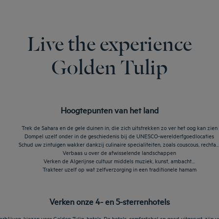
Live the experience
Golden Tulip
Hoogtepunten van het land
Trek de Sahara en de gele duinen in, die zich uitstrekken zo ver het oog kan zien
Dompel uzelf onder in de geschiedenis bij de UNESCO-werelderfgoedlocaties
Schud uw zintuigen wakker dankzij culinaire specialiteiten, zoals couscous, rechta…
Verbaas u over de afwisselende landschappen
Verken de Algerijnse cultuur middels muziek, kunst, ambacht…
Trakteer uzelf op wat zelfverzorging in een traditionele hamam
Verken onze 4- en 5-sterrenhotels
erblijven, kiezen voor Golden Tulip-hotels. De hotels, comfortabel en goed uitgerust, zijn v