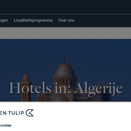
ngen
Loyaliteitsprogramma
Over ons
Hotels in: Algerije
TERUG NAAR BESTEMMINGEN
cookies