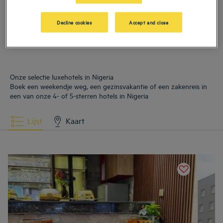
Hotels
Ibadan Nord
Hotels
Lagos
Decline cookies
Accept and close
Hotels
Port Harcourt
Onze selectie luxehotels in Nigeria
Boek een weekendje weg, een gezinsvakantie of een zakenreis in
een van onze 4- of 5-sterren hotels in Nigeria
Lijst
Kaart