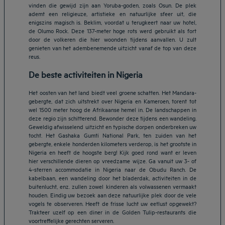
vinden die gewijd zijn aan Yoruba-goden, zoals Osun. De plek
ademt een religieuze, artistieke en natuurlijke sfeer uit, die
enigszins magisch is. Beklim, voordat u terugkeert naar uw hotel,
de Olumo Rock. Deze 137-meter hoge rots werd gebruikt als fort
door de volkeren die hier woonden tijdens aanvallen. U zult
genieten van het adembenemende uitzicht vanaf de top van deze
reus.
De beste activiteiten in Nigeria
Het oosten van het land biedt veel groene schatten. Het Mandara-
gebergte, dat zich uitstrekt over Nigeria en Kameroen, torent tot
wel 1500 meter hoog de Afrikaanse hemel in. De landschappen in
deze regio zijn schitterend. Bewonder deze tijdens een wandeling.
Geweldig afwisselend uitzicht en typische dorpen onderbreken uw
tocht. Het Gashaka Gumti National Park, ten zuiden van het
gebergte, enkele honderden kilometers verderop, is het grootste in
Nigeria en heeft de hoogste berg! Kijk goed rond want er leven
hier verschillende dieren op vreedzame wijze. Ga vanuit uw 3- of
4-sterren accommodatie in Nigeria naar de Obudu Ranch. De
kabelbaan, een wandeling door het bladerdak, activiteiten in de
buitenlucht, enz. zullen zowel kinderen als volwassenen vermaakt
houden. Eindig uw bezoek aan deze natuurlijke plek door de vele
Hotels in Breda
vogels te observeren. Heeft de frisse lucht uw eetlust opgewekt?
Hotels in Helmond
Trakteer uzelf op een diner in de Golden Tulip-restaurants die
voortreffelijke gerechten serveren.
Hotels in Eindhoven