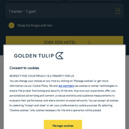
Navigate forward to interact with the calendar and select a date. Press the ques
Navigate backward to interact with the ca
Voeg kortingscode toe
ZOEK EEN HOTEL
Consent to cookies
RESPECT FOR YOUR PRIVACY IS A PRIORITY FOR US
Aan de kust van de Golf van Guinee nodigen onze 3- en 4-sterren hotels in
You can change your choices at any time by clicking on "Manage cookies" or get more
Nigeria u uit voor wat rust op luxe plekken. Laat uw koffers achter in uw
information via our Cookie Policy. We and
our partners
use cookies or similar technologies to
comfortabele kamer en verken uw omgeving. Of u nu komt voor een zakenreis of
ensure the proper functioning and security of the site, improve your experience, offer you
gezinsvakantie, dit Afrikaanse land onthult haar geheimen vanuit ons luxe
personalized advertising and content, produce statistics and audience measurements to
etablissement.
evaluate their performance, and share content on social networks. You can accept all cookies
by selecting "Accept and close" or set your preferences by cookie purpose. By selecting
"Decline cookies," only cookies necessary for the site's operation will be placed.
Onze locaties in Nigeria
Manage cookies