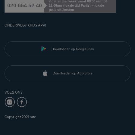
7 dagen per week vanaf 08.00 uur tot
020 654 52 40
22.00uur (lokale tijd Parijs) - lokale
gesprekskosten
ONDERWEG? KRIJG APP!
Downloaden op Google Play
Downloaden op App Store
VOLG ONS
Copyright 2021 site