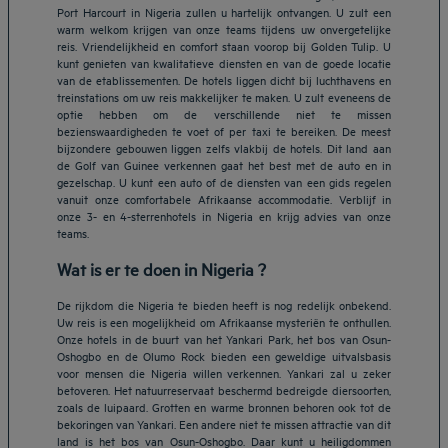
Port Harcourt in Nigeria zullen u hartelijk ontvangen. U zult een
warm welkom krijgen van onze teams tijdens uw onvergetelijke
reis. Vriendelijkheid en comfort staan voorop bij Golden Tulip. U
kunt genieten van kwalitatieve diensten en van de goede locatie
van de etablissementen. De hotels liggen dicht bij luchthavens en
treinstations om uw reis makkelijker te maken. U zult eveneens de
optie hebben om de verschillende niet te missen
bezienswaardigheden te voet of per taxi te bereiken. De meest
bijzondere gebouwen liggen zelfs vlakbij de hotels. Dit land aan
de Golf van Guinee verkennen gaat het best met de auto en in
gezelschap. U kunt een auto of de diensten van een gids regelen
vanuit onze comfortabele Afrikaanse accommodatie. Verblijf in
onze 3- en 4-sterrenhotels in Nigeria en krijg advies van onze
teams.
Wat is er te doen in Nigeria ?
De rijkdom die Nigeria te bieden heeft is nog redelijk onbekend.
Uw reis is een mogelijkheid om Afrikaanse mysteriën te onthullen.
Onze hotels in de buurt van het Yankari Park, het bos van Osun-
Oshogbo en de Olumo Rock bieden een geweldige uitvalsbasis
voor mensen die Nigeria willen verkennen. Yankari zal u zeker
betoveren. Het natuurreservaat beschermd bedreigde diersoorten,
zoals de luipaard. Grotten en warme bronnen behoren ook tot de
bekoringen van Yankari. Een andere niet te missen attractie van dit
land is het bos van Osun-Oshogbo. Daar kunt u heiligdommen