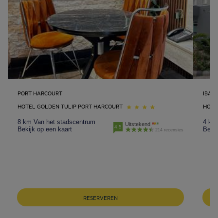
PORT HARCOURT
IBAD
HOTEL GOLDEN TULIP PORT HARCOURT
HOTE
8 km Van het stadscentrum
4 km
Uitstekend
4.5
Bekijk op een kaart
Bekij
214 recensies
RESERVEREN