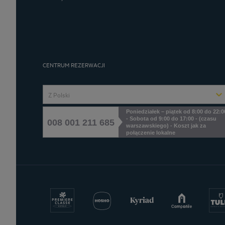
CENTRUM REZERWACJI
Z Polski
Poniedziałek – piątek od 8:00 do 22:0
- Sobota od 9:00 do 17:00 - (czasu
008 001 211 685
warszawskiego) - Koszt jak za
połączenie lokalne