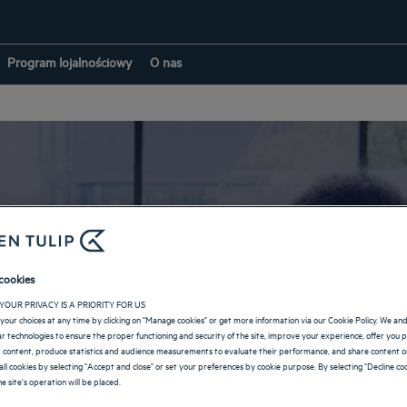
Program lojalnościowy
O nas
Poznaj nasze nowe
rogramy lojalnościo
cookies
YOUR PRIVACY IS A PRIORITY FOR US
your choices at any time by clicking on "Manage cookies" or get more information via our Cookie Policy. We an
lar technologies to ensure the proper functioning and security of the site, improve your experience, offer you 
 content, produce statistics and audience measurements to evaluate their performance, and share content on
all cookies by selecting "Accept and close" or set your preferences by cookie purpose. By selecting "Decline coo
y są dopasowane do Twoich pragnień — korzystaj ze spersonalizowanyc
e site's operation will be placed.