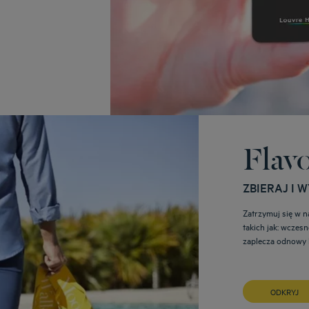
Flav
ZBIERAJ I 
Zatrzymuj się w n
takich jak: wczes
zaplecza odnowy b
ODKRYJ