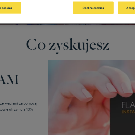
 cookies
Decline cookies
Accep
Co zyskujesz
RAM
ezerwacjami za pomocą
onkowie otrzymują 10%