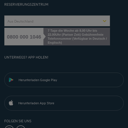
RESERVIERUNGSZENTRUM
Aus Deutschland
7 Tage die Woche ab 8.00 Uhr bis
22.00Uhr (Pariser Zeit) Gebührenfreie
0800 000 1046
Telefonnummer (Verfügbar in Deutsch /
Englisch)
UNTERWEGS? APP HOLEN!
Herunterladen Google Play
Herunterladen App Store
FOLGEN SIE UNS