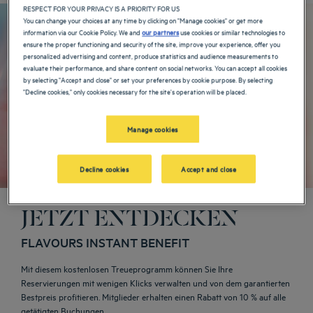
RESPECT FOR YOUR PRIVACY IS A PRIORITY FOR US
You can change your choices at any time by clicking on "Manage cookies" or get more
information via our Cookie Policy. We and
our partners
use cookies or similar technologies to
ensure the proper functioning and security of the site, improve your experience, offer you
personalized advertising and content, produce statistics and audience measurements to
evaluate their performance, and share content on social networks. You can accept all cookies
by selecting "Accept and close" or set your preferences by cookie purpose. By selecting
"Decline cookies," only cookies necessary for the site's operation will be placed.
Manage cookies
Decline cookies
Accept and close
JETZT ENTDECKEN
FLAVOURS INSTANT BENEFIT
Mit diesem kostenlosen Treueprogramm können Sie Ihre
Reservierungen mit wenigen Klicks verwalten und von dem garantierten
Bestpreis profitieren. Mitglieder erhalten einen Rabatt von 10 % auf alle
getätigten Buchungen.