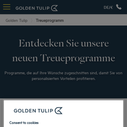
DE/€
Golden Tulip
Treueprogramm
Entdecken Sie unsere
neuen Treueprogramme
Programme, die auf Ihre Wünsche zugeschnitten sind, damit Sie von
personalisierten Vorteilen profitieren.
Ihre Vorteile
Consent to cookies