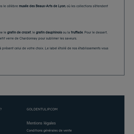
ns le célèbre
musée des Beaux-Arts de Lyon
, où les collections s’étendent
me le
gratin de crozet
, le
gratin dauphinois
ou la
truffade
. Pour le dessert,
etit verre de Chardonnay pour sublimer les saveurs.
 présent celui de votre choix. Le label étoilé de nos établissements vous
?
GOLDENTULIP.COM
Mentions légales
Conditions générales de vente