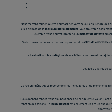
Nous mettons tout en œuvre pour faciliter votre séjour et le rendre des 
elles dispose de la
meilleure literie du marché
, vous trouverez également
exemple, vous pourrez profiter d’un
moment de détente
au se
Sachez aussi que nous mettons à disposition des
salles de conférence
et
La
localisation très stratégique
de nos hôtels vous permet de rejoindr
Voyage d’affaires ou séj
La région Rhône-Alpes regorge de sites incroyables et de monuments hist
Nous donnons rendez-vous aux passionnés de nature entre Vallon-Pont d’A
fonction des saisons. Le
lac du Bourget
est également un site unique qui mé
sportives. 