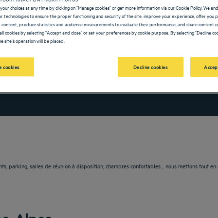
your choices at any time by clicking on "Manage cookies" or get more information via our Cookie Policy. We an
lar technologies to ensure the proper functioning and security of the site, improve your experience, offer you 
 content, produce statistics and audience measurements to evaluate their performance, and share content on
all cookies by selecting "Accept and close" or set your preferences by cookie purpose. By selecting "Decline coo
e site's operation will be placed.
OLDEN TULIP
 cookies
Decline cookies
Accep
vigate forward to interact with the calendar and select a date. Press the question m
Navigate backward to interact with the calendar and sele
s, parking, salles de réunion à disposition, chambres confortables… nous mettons tout en œ