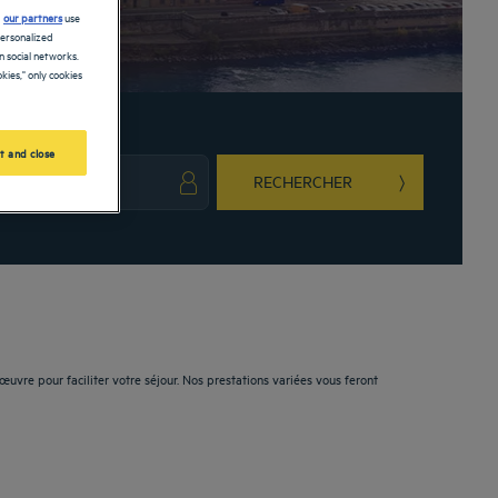
d
our partners
use
personalized
 social networks.
kies," only cookies
t and close
RECHERCHER
ark key to get the keyboard shortcuts for changing dates.
ct a date. Press the question mark key to get the keyboard shortcuts for changing da
uvre pour faciliter votre séjour. Nos prestations variées vous feront