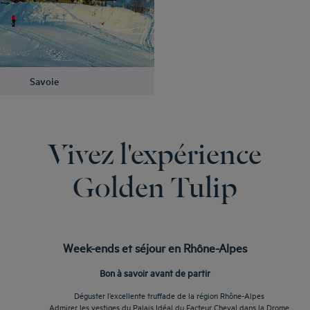
Savoie
Vivez l'expérience
Golden Tulip
Week-ends et séjour en Rhône-Alpes
Bon à savoir avant de partir
Déguster l’excellente truffade de la région Rhône-Alpes
Admirer les vestiges du Palais Idéal du Facteur Cheval dans la Drome