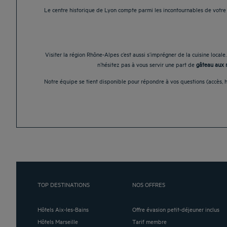
Le centre historique de Lyon compte parmi les incontournables de votre
Visiter la région Rhône-Alpes c’est aussi s’imprégner de la cuisine loca
n’hésitez pas à vous servir une part de
gâteau aux 
Notre équipe se tient disponible pour répondre à vos questions (accès, 
TOP DESTINATIONS
NOS OFFRES
Hôtels Aix-les-Bains
Offre évasion petit-déjeuner inclus
Hôtels Marseille
Tarif membre