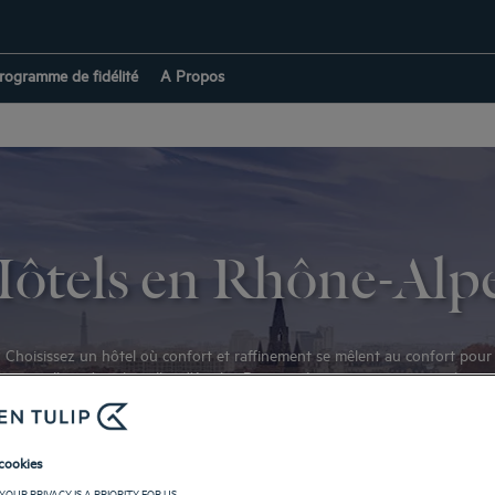
rogramme de fidélité
A Propos
ôtels en Rhône-Alp
hoisissez un hôtel où confort et raffinement se mêlent au confort pour v
 accueillent dans les villes d’Aix-les-Bains ou Lyon et vous invitent à v
s sont disponibles sur notre site. Vous pouvez réserver dès aujourd’hui 
prise ou votre voyage d’affaires. Notre équipe se tient disponible et répon
cookies
RETOUR À LA PAGE FRANCE
YOUR PRIVACY IS A PRIORITY FOR US