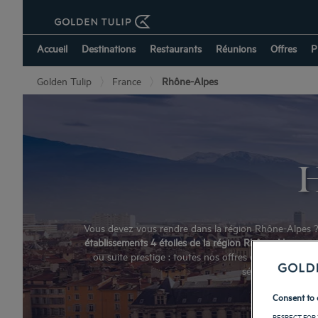
Accueil
Destinations
Restaurants
Réunions
Offres
P
Golden Tulip
France
Rhône-Alpes
H
Vous devez vous rendre dans la région Rhône-Alpes ? C
établissements 4 étoiles de la région Rhône-Alpes
vous
ou suite prestige : toutes nos offres d’hébergement
séminaire d’entre
Consent to 
RESPECT FOR 