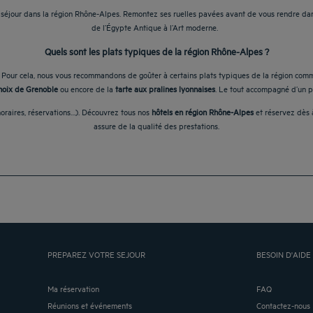
 séjour dans la région Rhône-Alpes. Remontez ses ruelles pavées avant de vous rendre da
de l’Égypte Antique à l’Art moderne.
Quels sont les plats typiques de la région Rhône-Alpes ?
le. Pour cela, nous vous recommandons de goûter à certains plats typiques de la région com
noix de Grenoble
ou encore de la
tarte aux pralines lyonnaises
. Le tout accompagné d’un p
horaires, réservations…). Découvrez tous nos
hôtels en région Rhône-Alpes
et réservez dès à
assure de la qualité des prestations.
PREPAREZ VOTRE SEJOUR
BESOIN D'AIDE 
Ma réservation
FAQ
Réunions et événements
Contactez-nous