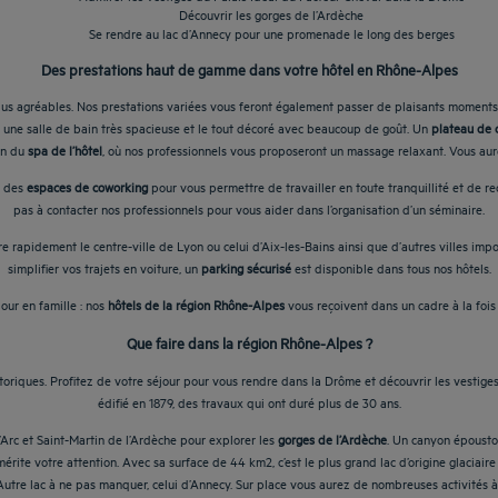
Découvrir les gorges de l’Ardèche
Se rendre au lac d’Annecy pour une promenade le long des berges
Des prestations haut de gamme dans votre hôtel en Rhône-Alpes
plus agréables. Nos prestations variées vous feront également passer de plaisants moments
 une salle de bain très spacieuse et le tout décoré avec beaucoup de goût. Un
plateau de c
in du
spa de l’hôtel
, où nos professionnels vous proposeront un massage relaxant. Vous aurez
 des
espaces de coworking
pour vous permettre de travailler en toute tranquillité et de re
pas à contacter nos professionnels pour vous aider dans l’organisation d’un séminaire.
e rapidement le centre-ville de Lyon ou celui d’Aix-les-Bains ainsi que d’autres villes i
simplifier vos trajets en voiture, un
parking sécurisé
est disponible dans tous nos hôtels.
our en famille : nos
hôtels de la région Rhône-Alpes
vous reçoivent dans un cadre à la fois
Que faire dans la région Rhône-Alpes ?
oriques. Profitez de votre séjour pour vous rendre dans la Drôme et découvrir les vestige
édifié en 1879, des travaux qui ont duré plus de 30 ans.
rc et Saint-Martin de l’Ardèche pour explorer les
gorges de l’Ardèche
. Un canyon épousto
rite votre attention. Avec sa surface de 44 km2, c’est le plus grand lac d’origine glaciaire e
Autre lac à ne pas manquer, celui d’Annecy. Sur place vous aurez de nombreuses activités à