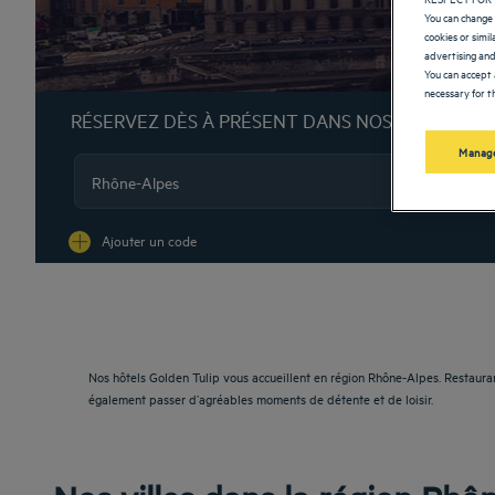
You can change 
cookies or simi
advertising and
You can accept 
necessary for th
RÉSERVEZ DÈS À PRÉSENT DANS NOS HÔTELS G
Manage
Na
Ajouter un code
Nos hôtels Golden Tulip vous accueillent en région Rhône-Alpes. Restaurant
également passer d’agréables moments de détente et de loisir.