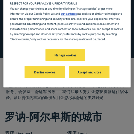
RESPECT FOR YOUR PRIVACY IS A PRIORITY FOR US
Navigate forward to interact with the calendar and select a date. Press the ques
Navigate backward to interact with the ca
You can change your choices at any time by clicking on "Manage cookies" or get more
information via our Cookie Policy. We and
our partners
use cookies or similar technologies to
ensure the proper functioning and security of the site, improve your experience, offer you
personalized advertising and content, produce statistics and audience measurements to
添加特惠代码
evaluate their performance, and share content on social networks. You can accept all cookies
by selecting "Accept and close" or set your preferences by cookie purpose. By selecting
"Decline cookies," only cookies necessary for the site's operation will be placed.
寻找酒店
Manage cookies
Decline cookies
Accept and close
我们的郁锦香酒店欢迎您来到罗讷-阿尔卑斯地区。为您提供餐厅、泊车
服务、会议室、舒适客房等——我们尽最大努力让您获得舒适住宿体
验。酒店提供的丰富的服务项目让您尽享舒适的美好时光。
罗讷-阿尔卑斯的城市
酒店
Limonest
酒店
Lyon