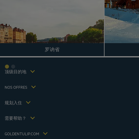
成都酒店
峨嵋山酒店
昆明酒店
巴黎酒店
罗讷省
仁川酒店
法律声明
上海酒店
条款和条件
台湾酒店
个人数据政策
顶级目的地
Hôtels Saint-Malo
Cookie 政策
Hôtels Lyon
Flavours Instant Benefit 通用使用条款和条件
NOS OFFRES
逍遥游优惠（含早餐）
条款和条件
会员费率
我的预订
Politiques de taxes 2023
规划入住
会议和活动
Politiques de taxes 2022
Hôtels et Inspirations
税收政策 2021
需要帮助？
常见问答
招贤纳士
联系我们
Jin Jiang International
GOLDENTULIP.COM