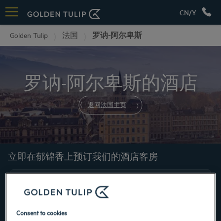
CN/¥
Golden Tulip
法国
罗讷-阿尔卑斯
罗讷-阿尔卑斯的酒店
返回法国主页
立即在郁锦香上预订我们的酒店客房
Consent to cookies