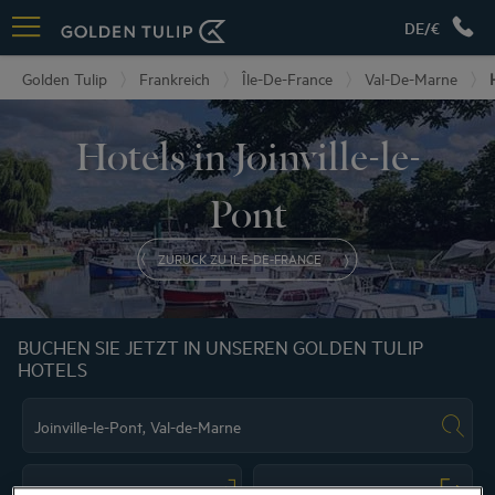
DE/€
Golden Tulip
Frankreich
Île-De-France
Val-De-Marne
Hotels in Joinville-le-
Pont
ZURÜCK ZU ILE-DE-FRANCE
BUCHEN SIE JETZT IN UNSEREN GOLDEN TULIP
HOTELS