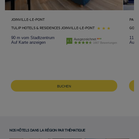
JOINVILLE-LE-PONT
PARIS
TULIP HOTELS & RESIDENCES JOINVILLE-LE-PONT
GOLD
90 m vom Stadtzentrum
11.4
Ausgezeichnet
4.5
Auf Karte anzeigen
Auf K
1667 Bewertungen
BUCHEN
NOS HÔTELS DANS LA RÉGION PAR THÉMATIQUE