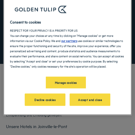
Navigate forward to interact with the calendar and select a date. Press the ques
Navigate backward to interact with the ca
Consent to cookies
RESPECT FOR YOUR PRIVACY IS A PRIORITY FOR US
Spezialcode hinzufügen
You can change your choices at any time by clicking on "Manage cookies" or get more
information via our Cookie Policy. We and
our partners
use cookies or similar technologies to
ensure the proper functioning and security of the site, improve your experience, offer you
FINDEN SIE EIN HOTEL
personalized advertising and content, produce statistics and audience measurements to
evaluate their performance, and share content on social networks. You can accept all cookies
by selecting "Accept and close" or set your preferences by cookie purpose. By selecting
"Decline cookies," only cookies necessary for the site's operation will be placed.
Manage cookies
Unsere Golden Tulip Hotels heißen Sie in Joinville-le-Pont willkommen.
Restaurants, Parkplatz, Konferenzraum und bequeme Zimmer – wir tun unser
Decline cookies
Accept and close
Bestes, um Ihren Aufenthalt so komfortabel wie möglich zu gestalten. Unser
umfangreiches Serviceangebot sorgt dafür, dass Sie eine angenehme Zeit der
Entspannung und Erholung genießen.
Unsere Hotels in Joinville-le-Pont