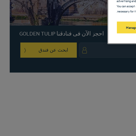
advertising and
You can accept 
necessary for t
Manage
احجز الآن في فنادقنا GOLDEN TULIP
ابحث عن فندق
igate backward to interact with the calendar and select a date. Press the question 
Navigate forward to interact with the calendar and sele