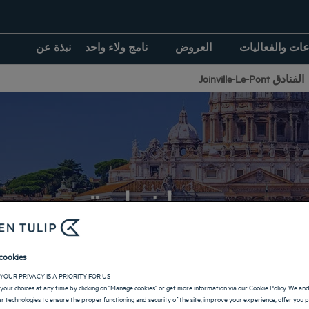
عات والفعاليات
العروض
نامج ولاء واحد
نبذة عن
الفنادق Joinville-Le-Pont
رومافنادق
cookies
إيطاليا العودة إلى
YOUR PRIVACY IS A PRIORITY FOR US
your choices at any time by clicking on "Manage cookies" or get more information via our Cookie Policy. We an
lar technologies to ensure the proper functioning and security of the site, improve your experience, offer you 