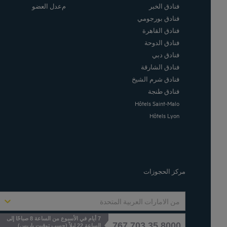
فنادق الخبر
معدل العضو
فنادق بورجومي
فنادق القاهرة
فنادق الدوحة
فنادق دبي
فنادق الشارقة
فنادق شرم الشيخ
فنادق طنجة
Hôtels Saint-Malo
Hôtels Lyon
مركز الحجوزات
من الامارات العربية المتحدة
7 أيام في الأسبوع من الساعة 8 صباحًا إلى
8000 35 703 767
الساعة 22 ليلاً (حسب توقيت باريس)