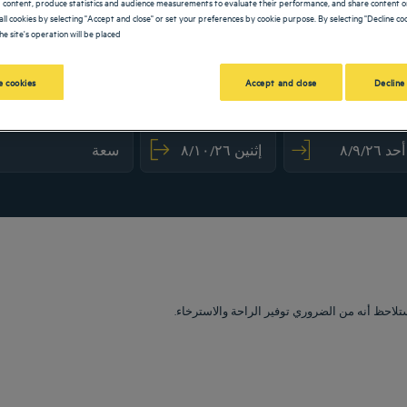
 content, produce statistics and audience measurements to evaluate their performance, and share content on
all cookies by selecting "Accept and close" or set your preferences by cookie purpose. By selecting "Decline coo
he site's operation will be placed.
 cookies
Accept and close
Decline
mark key to get the keyboard shortcuts for changing dates.
ct a date. Press the question mark key to get the keyboard shortcuts for changing dat
تلاحظ أنه من الضروري توفير الراحة والاسترخاء