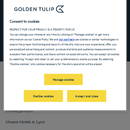
Navigate forward to interact with the calendar and select a date. Press the ques
Navigate backward to interact with the ca
Consent to cookies
RESPECT FOR YOUR PRIVACY IS A PRIORITY FOR US
Spezialcode hinzufügen
You can change your choices at any time by clicking on "Manage cookies" or get more
information via our Cookie Policy. We and
our partners
use cookies or similar technologies to
ensure the proper functioning and security of the site, improve your experience, offer you
FINDEN SIE EIN HOTEL
personalized advertising and content, produce statistics and audience measurements to
evaluate their performance, and share content on social networks. You can accept all cookies
by selecting "Accept and close" or set your preferences by cookie purpose. By selecting
"Decline cookies," only cookies necessary for the site's operation will be placed.
Manage cookies
Unsere Golden Tulip Hotels heißen Sie in Lyon willkommen. Restaurants,
Parkplatz, Konferenzraum und bequeme Zimmer – wir tun unser Bestes, um Ihren
Decline cookies
Accept and close
Aufenthalt so komfortabel wie möglich zu gestalten. Unser umfangreiches
Serviceangebot sorgt dafür, dass Sie eine angenehme Zeit der Entspannung und
Erholung genießen.
Unsere Hotels in Lyon