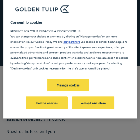
Navigate forward to interact with the calendar and select a date. Press the ques
Navigate backward to interact with the ca
Consent to cookies
RESPECT FOR YOUR PRIVACY IS A PRIORITY FOR US
Añadir un código especial
You can change your choices at any time by clicking on "Manage cookies" or get more
information via our Cookie Policy. We and
our partners
use cookies or similar technologies to
ensure the proper functioning and security of the site, improve your experience, offer you
ENCONTRAR UN HOTEL
personalized advertising and content, produce statistics and audience measurements to
evaluate their performance, and share content on social networks. You can accept all cookies
by selecting "Accept and close" or set your preferences by cookie purpose. By selecting
"Decline cookies," only cookies necessary for the site's operation will be placed.
Manage cookies
Nuestros hoteles Golden Tulip le dan la bienvenida a Lyon. Restaurantes,
aparcamiento, sala de reuniones disponible, cómodas habitaciones: hacemos todo
Decline cookies
Accept and close
lo que está en nuestras manos para que su estancia le resulte lo más cómoda
posible. Nuestra amplia gama de servicios le permitirá disfrutar de un tiempo
agradable de descanso y tranquilidad.
Nuestros hoteles en Lyon