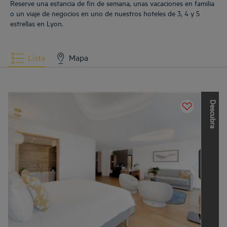
Reserve una estancia de fin de semana, unas vacaciones en familia
o un viaje de negocios en uno de nuestros hoteles de 3, 4 y 5
estrellas en Lyon.
Lista
Mapa
D
e
s
c
u
b
r
a
l
a
s
o
t
r
a
s
m
a
r
c
a
s
d
e
L
o
u
v
r
e
H
o
t
e
l
s
G
r
o
u