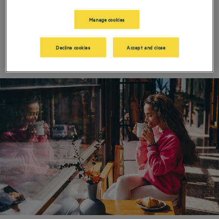
schafft einzigartige Umgebungen, in denen Design und Individualität
eine Einheit bilden. Unsere eleganten Räumlichkeiten, die holländische
Manage cookies
Schlichtheit und sorgfältige Liebe zum Detail vereinen lassen Arbeit
und...
Mehr lesen
Decline cookies
Accept and close