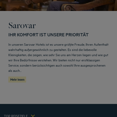
Sarovar
IHR KOMFORT IST UNSERE PRIORITÄT
In unseren Sarovar Hotels ist es unsere größte Freude, Ihren Aufenthalt
wahrhaftig außergewöhnlich zu gestalten. Es sind die liebevolle
Kleinigkeiten, die zeigen, wie sehr Sie uns am Herzen liegen und wie gut
wir Ihre Bedürfnisse verstehen. Wir bieten nicht nur erstklassigen
Service, sondern berücksichtigen auch sowohl Ihre ausgesprochenen
als auch...
Neu-Ulm Hotels
Mehr lesen
Berlin Hotels
Düsseldorf Hotels
Hamburg Hotels
Kiel Hotels
Impressum
Kuta Hotels
Allgemeine Geschäftsbedingungen für den verkauf von dienstleistungen
München Hotels
TOP REISEZIELE
Datenschutzrichtlinie