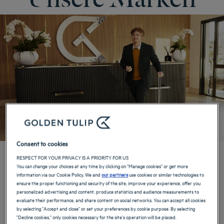
Consent to cookies
RESPECT FOR YOUR PRIVACY IS A PRIORITY FOR US
Golden Tulip
You can change your choices at any time by clicking on "Manage cookies" or get more
information via our Cookie Policy. We and
our partners
use cookies or similar technologies to
ensure the proper functioning and security of the site, improve your experience, offer you
LASSEN SIE SICH ÜBERRASCHEN
personalized advertising and content, produce statistics and audience measurements to
evaluate their performance, and share content on social networks. You can accept all cookies
Golden Tulip ist keine gewöhnliche Hotelkette - sie sprengt die üblichen
by selecting "Accept and close" or set your preferences by cookie purpose. By selecting
Standards. Jedes unserer Hotels spiegelt die lokale Kultur wider und
"Decline cookies," only cookies necessary for the site's operation will be placed.