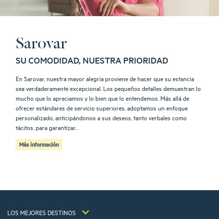
Sarovar
SU COMODIDAD, NUESTRA PRIORIDAD
En Sarovar, nuestra mayor alegría proviene de hacer que su estancia
sea verdaderamente excepcional. Los pequeños detalles demuestran lo
mucho que lo apreciamos y lo bien que lo entendemos. Más allá de
ofrecer estándares de servicio superiores, adoptamos un enfoque
personalizado, anticipándonos a sus deseos, tanto verbales como
Hoteles Barcelona
tácitos, para garantizar...
Hoteles Braga
Más información
Hoteles Cracovia
Hoteles Paris
Hoteles Sao Joao Da Madeira
Hoteles Vila Nova De Gaia
Avisos legales
Hoteles Portugal
Términos y Condiciones Generales
Hôtels La Baule
LOS MEJORES DESTINOS
Política de Datos Personales
Hôtels Saint-Malo