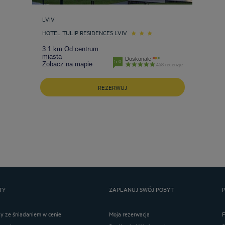
LVIV
HOTEL TULIP RESIDENCES LVIV
3.1 km Od centrum
miasta
Doskonale
5.0
Zobacz na mapie
458 recenzje
REZERWUJ
TY
ZAPLANUJ SWÓJ POBYT
ay ze śniadaniem w cenie
Moja rezerwacja