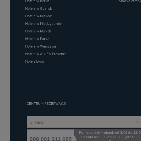
Hotele w Berlin
Stawka człon
Hotele w Gdansk
Hotele w Krakow
Hotele w Miedzyzdroje
Hotele w Munich
Hotele w Paryz
Hotele w Warszawa
Hotele w Aix-En-Provence
Hôtels Lyon
CENTRUM REZERWACJI
Z Polski
Poniedziałek – piątek od 8:00 do 22:0
- Sobota od 9:00 do 17:00 - (czasu
008 001 211 685