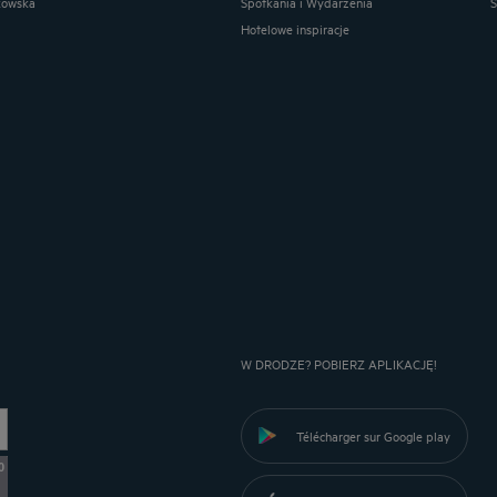
kowska
Spotkania i Wydarzenia
Hotelowe inspiracje
W DRODZE? POBIERZ APLIKACJĘ!
Télécharger sur Google play
0