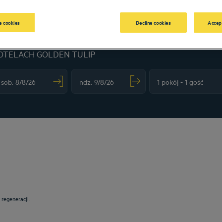
 cookies
Decline cookies
Accep
OTELACH GOLDEN TULIP
vigate forward to interact with the calendar and select a date. Press the question m
Navigate backward to interact with the calendar and sele
.
regeneracji.