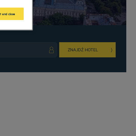
t and close
ZNAJDŹ HOTEL
ark key to get the keyboard shortcuts for changing dates.
ct a date. Press the question mark key to get the keyboard shortcuts for changing da