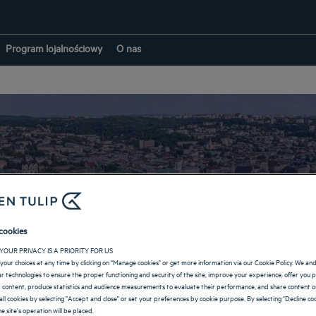
Program lojalnościowy
O nas
Hotele w: Lwów
cookies
YOUR PRIVACY IS A PRIORITY FOR US
your choices at any time by clicking on "Manage cookies" or get more information via our Cookie Policy. We an
POWRÓT NA STRONĘ UKRAINA
lar technologies to ensure the proper functioning and security of the site, improve your experience, offer you 
 content, produce statistics and audience measurements to evaluate their performance, and share content on
all cookies by selecting "Accept and close" or set your preferences by cookie purpose. By selecting "Decline coo
e site's operation will be placed.