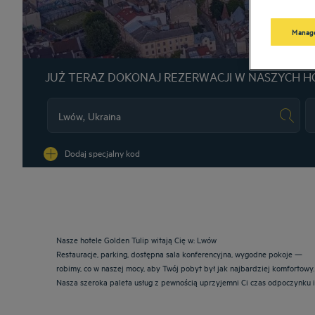
Manage
JUŻ TERAZ DOKONAJ REZERWACJI W NASZYCH H
Na
Dodaj specjalny kod
Nasze hotele Golden Tulip witają Cię w: Lwów
Restauracje, parking, dostępna sala konferencyjna, wygodne pokoje —
robimy, co w naszej mocy, aby Twój pobyt był jak najbardziej komfortowy
Nasza szeroka paleta usług z pewnością uprzyjemni Ci czas odpoczynku i 