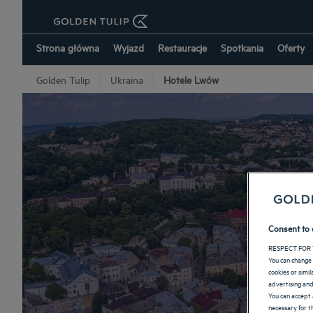
Strona główna
Wyjazd
Restauracje
Spotkania
Oferty
Golden Tulip
Ukraina
Hotele Lwów
Consent to 
RESPECT FOR 
You can change 
cookies or simi
advertising and
You can accept 
necessary for th