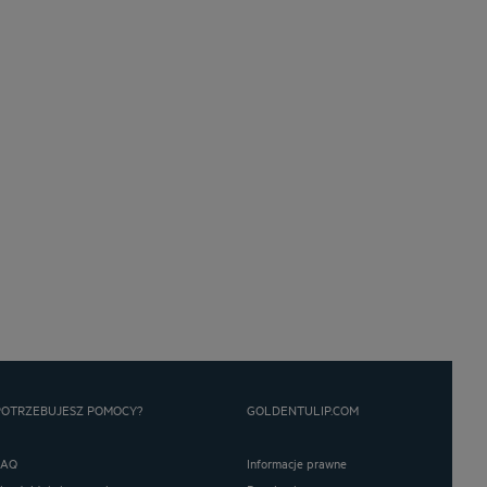
POTRZEBUJESZ POMOCY?
GOLDENTULIP.COM
FAQ
Informacje prawne