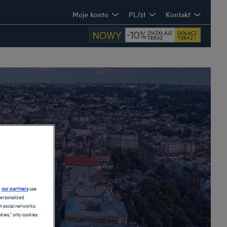
Moje konto
PL/zł
Kontakt
d
our partners
use
personalized
 social networks.
kies," only cookies