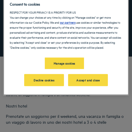
Navigate forward to interact with the calendar and select a date. Press the ques
Navigate backward to interact with the ca
Consent to cookies
RESPECT FOR YOUR PRIVACY IS A PRIORITY FOR US
You can change your choices at any time by clicking on "Manage cookies" or get more
information via our Cookie Policy. We and
our partners
use cookies or similar technologies to
Aggiungi un codice speciale
ensure the proper functioning and security of the site, improve your experience, offer you
personalized advertising and content, produce statistics and audience measurements to
evaluate their performance, and share content on social networks. You can accept all cookies
by selecting "Accept and close" or set your preferences by cookie purpose. By selecting
TROVA UN HOTEL
"Decline cookies," only cookies necessary for the site's operation will be placed.
Manage cookies
Decline cookies
Accept and close
Durante il vostro viaggio in Romania, soggiornate nei nostri hotel a 4 e 5 stelle! Il
vostro hotel Golden Tulip vi offrirà i servizi necessari per il vostro benessere
durante un soggiorno in famiglia o un romantico weekend.
Nostri hotel
Prenotate un soggiorno per il weekend, una vacanza in famiglia o
un viaggio di lavoro in uno dei nostri hotel a 3 o 4 stelle