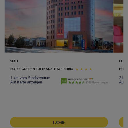
SIBIU
CLUJ
HOTEL GOLDEN TULIP ANA TOWER SIBIU
HOTE
1 km vom Stadtzentrum
2 km
Ausgezeichnet
4.4
Auf Karte anzeigen
Auf K
1346 Bewertungen
Neu-Ulm Hotels
BUCHEN
Berlin Hotels