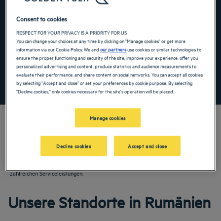
Navigate forward to interact with the calendar and select a date. Press the ques
Navigate backward to interact with the ca
Consent to cookies
RESPECT FOR YOUR PRIVACY IS A PRIORITY FOR US
You can change your choices at any time by clicking on "Manage cookies" or get more
information via our Cookie Policy. We and
our partners
use cookies or similar technologies to
Spezialcode hinzufügen
ensure the proper functioning and security of the site, improve your experience, offer you
personalized advertising and content, produce statistics and audience measurements to
evaluate their performance, and share content on social networks. You can accept all cookies
FINDEN SIE EIN HOTEL
by selecting "Accept and close" or set your preferences by cookie purpose. By selecting
"Decline cookies," only cookies necessary for the site's operation will be placed.
Manage cookies
Decline cookies
Accept and close
Entdecken Sie unsere 3-, 4- und 5-Sterne-Hotels in Rumänien! Buchen Sie Ihr
Zimmer für einen Familienurlaub oder eine angenehme Geschäftsreise in unseren
Hotels. Genießen Sie den Komfort Ihres Hotels und profitieren Sie von den
zahlreichen Serviceleistungen.
Unsere Standorte in Rumänien