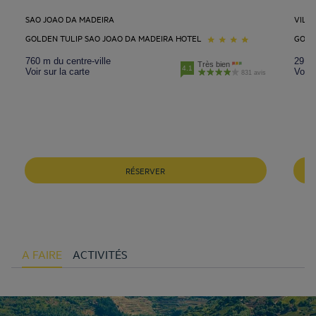
SAO JOAO DA MADEIRA
VILA
GOLDEN TULIP SAO JOAO DA MADEIRA HOTEL
GOLD
760 m du centre-ville
29.9 
Très bien
4.1
Voir sur la carte
Voir 
831 avis
RÉSERVER
A FAIRE
ACTIVITÉS