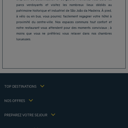
parcs verdoyants et visitez les nombreux lieux dédiés au
patrimoine historique et industriel de São João da Madeira. À pied,
à vélo ou en bus, vous pourrez facilement regagner votre hôtel à
proximité du centre-ville. Nos espaces communs tout confort et
Hôtels Aix-les-Bains
notre restaurant vous attendent pour des moments conviviaux ; à
moins que vous ne préfériez vous relaxer dans nos chambres
Hôtels Marseille
luxueuses.
Hôtels Strasbourg
Hôtels Bordeaux
Hôtels Paris
Mentions légales
Hôtels Shanghai
Conditions générales de vente
Hôtels Pornic
Politique des données personnelles
Hôtels Bangkok
Politique d'utilisation des cookies
Hôtels La Baule
TOP DESTINATIONS
Conditions générales d'utilisation Flavours Instant Benefit
Hôtels Saint-Malo
Conditions générales d'utilisation
Hôtels Lyon
NOS OFFRES
Politiques de taxes 2023
Offre évasion petit-déjeuner inclus
Ma réservation
Politiques de taxes 2022
Tarif membre
Réunions et événements
PREPAREZ VOTRE SEJOUR
Politiques de taxes 2021
Hôtels et Inspirations
Espace carrière
Nos Standards de Développement Durable