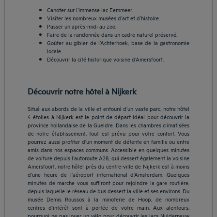
Canoter sur l’immense lac Eemmeer.
Visiter les nombreux musées d’art et d’histoire.
Passer un après-midi au zoo.
Faire de la randonnée dans un cadre naturel préservé.
Goûter au gibier de l’Achterhoek, base de la gastronomie
locale.
Découvrir la cité historique voisine d’Amersfoort.
Découvrir notre hôtel à Nijkerk
Situé aux abords de la ville et entouré d’un vaste parc, notre hôtel
4 étoiles à Nijkerk est le point de départ idéal pour découvrir la
province hollandaise de la Gueldre. Dans les chambres climatisées
de notre établissement, tout est prévu pour votre confort. Vous
pourrez aussi profiter d'un moment de détente en famille ou entre
amis dans nos espaces communs. Accessible en quelques minutes
de voiture depuis l’autoroute A28, qui dessert également la voisine
Amersfoort, notre hôtel près du centre-ville de Nijkerk est à moins
d’une heure de l’aéroport international d’Amsterdam. Quelques
Hôtels Aix-les-Bains
minutes de marche vous suffiront pour rejoindre la gare routière,
depuis laquelle le réseau de bus dessert la ville et ses environs. Du
Hôtels Marseille
musée Demis Roussos à la minoterie de Hoop, de nombreux
Hôtels Strasbourg
centres d’intérêt sont à portée de votre main. Aux alentours,
Hôtels Bordeaux
pourquoi ne pas louer un vélo pour découvrir les lacs Nuldernauw