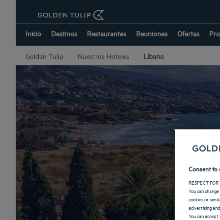
Inicio
Destinos
Restaurantes
Reuniones
Ofertas
Pro
Golden Tulip
Nuestros Hoteles
Líbano
Consent to 
RESPECT FOR 
You can change 
cookies or simi
advertising and
You can accept 