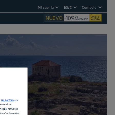
Mi cuenta
ES/€
Contacto
d
our partners
use
personalized
 social networks.
kies," only cookies