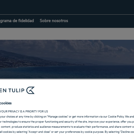
grama de fidelidad
Sobre nosotros
Hoteles en Líbano
cookies
YOUR PRIVACY IS A PRIORITY FOR US
VOLVER A LOS DESTINOS
your choices at any time by clicking on "Manage cookies" or get more information via our Cookie Policy. We an
lar technologies to ensure the proper functioning and security of the site, improve your experience, offer you 
 content, produce statistics and audience measurements to evaluate their performance, and share content on
all cookies by selecting "Accept and close" or set your preferences by cookie purpose. By selecting "Decline coo