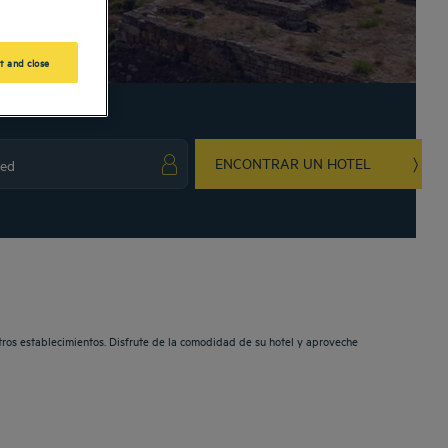
t and close
ENCONTRAR UN HOTEL
ark key to get the keyboard shortcuts for changing dates.
ct a date. Press the question mark key to get the keyboard shortcuts for changing da
stros establecimientos. Disfrute de la comodidad de su hotel y aproveche