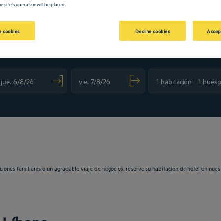
e site's operation will be placed.
 cookies
Decline cookies
Accep
N TULIP
vigate forward to interact with the calendar and select a date. Press the question m
Navigate backward to interact with the calendar and sele
aciones familiares o un agradable viaje de negocios, reserve su habitación de hotel en nue