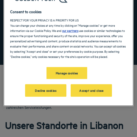
Navigate forward to interact with the calendar and select a date. Press the ques
Navigate backward to interact with the ca
Consent to cookies
RESPECT FOR YOUR PRIVACY IS A PRIORITY FOR US
You can change your choices at any time by clicking on "Manage cookies" or get more
information via our Cookie Policy. We and
our partners
use cookies or similar technologies to
Spezialcode hinzufügen
ensure the proper functioning and security of the site, improve your experience, offer you
personalized advertising and content, produce statistics and audience measurements to
evaluate their performance, and share content on social networks. You can accept all cookies
FINDEN SIE EIN HOTEL
by selecting "Accept and close" or set your preferences by cookie purpose. By selecting
"Decline cookies," only cookies necessary for the site's operation will be placed.
Manage cookies
Decline cookies
Accept and close
Entdecken Sie unsere 3-, 4- und 5-Sterne-Hotels in Libanon! Buchen Sie Ihr
Zimmer für einen Familienurlaub oder eine angenehme Geschäftsreise in unseren
Hotels. Genießen Sie den Komfort Ihres Hotels und profitieren Sie von den
zahlreichen Serviceleistungen.
Unsere Standorte in Libanon