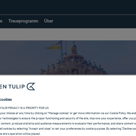
e
Treueprogramm
Über
Hotels in Rajkot
cookies
YOUR PRIVACY IS A PRIORITY FOR US
your choices at any time by clicking on "Manage cookies" or get more information via our Cookie Policy. We an
ZURÜCK ZU INDIEN
lar technologies to ensure the proper functioning and security of the site, improve your experience, offer you 
 content, produce statistics and audience measurements to evaluate their performance, and share content on
all cookies by selecting "Accept and close" or set your preferences by cookie purpose. By selecting "Decline coo
e site's operation will be placed.