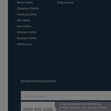
Berlin Hotels
Mitgliedsrate
Düsseldorf Hotels
Hamburg Hotels
Kiel Hotels
Kuta Hotels
München Hotels
Sevenum Hotels
Hôtels Lyon
RESERVIERUNGSZENTRUM
Aus Deutschland
7 Tage die Woche ab 8.00 Uhr bis
22.00Uhr (Pariser Zeit) Gebührenfreie
0800 000 1046
Telefonnummer (Verfügbar in Deutsch /