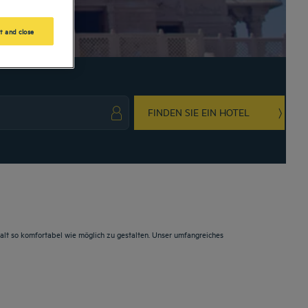
t and close
FINDEN SIE EIN HOTEL
ark key to get the keyboard shortcuts for changing dates.
ct a date. Press the question mark key to get the keyboard shortcuts for changing da
lt so komfortabel wie möglich zu gestalten. Unser umfangreiches