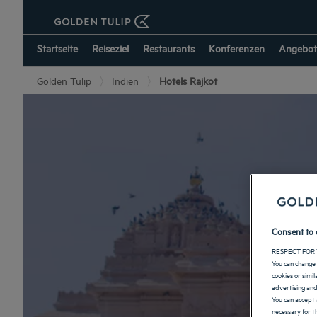
Startseite
Reiseziel
Restaurants
Konferenzen
Angebot
Golden Tulip
Indien
Hotels Rajkot
Consent to 
RESPECT FOR 
You can change 
cookies or simi
advertising and
You can accept 
necessary for th