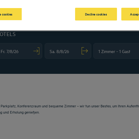
 cookies
Decline cookies
Accep
HOTELS
vigate forward to interact with the calendar and select a date. Press the question m
Navigate backward to interact with the calendar and sele
, Parkplatz, Konferenzraum und bequeme Zimmer – wir tun unser Bestes, um Ihren Aufentha
ng und Erholung genießen.