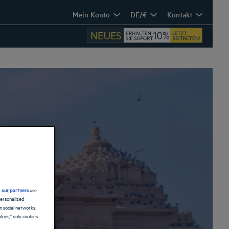
Mein Konto
DE/€
Kontakt
d
our partners
use
personalized
 social networks.
kies," only cookies