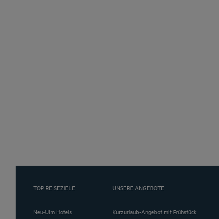
TOP REISEZIELE
UNSERE ANGEBOTE
Neu-Ulm Hotels
Kurzurlaub-Angebot mit Frühstück