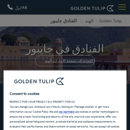
AR/﷼
الفنادق جايبور
الهند
Golden Tulip
الفنادق في جايبور
العودة إلى صفحة الإمارات الهند
احجز الآن في فنادقنا GOLDEN TULIP
Consent to cookies
RESPECT FOR YOUR PRIVACY IS A PRIORITY FOR US
You can change your choices at any time by clicking on "Manage cookies" or get more
information via our Cookie Policy. We and
our partners
use cookies or similar technologies to
ensure the proper functioning and security of the site, improve your experience, offer you
personalized advertising and content, produce statistics and audience measurements to
evaluate their performance, and share content on social networks. You can accept all cookies