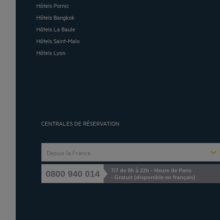
Hôtels Pornic
Hôtels Bangkok
Hôtels La Baule
Hôtels Saint-Malo
Hôtels Lyon
CENTRALES DE RÉSERVATION
Depuis la France
7/7 de 8h à 22h - Heure de Paris
0800 940 014
- Gratuit (disponible en français)