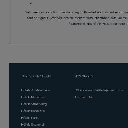
Savourez ces plats typiques de la région Pas-de-Calais au restaurant de 
sont de rigueur. Réservez dès maintenant votre chambre d’hôtel au meil
département. Nos hôtels vous accueillent d
TOP DESTINATIONS
NOS OFFRES
Hôtels Aix-les-Bains
Offre évasion petit-déjeuner inclus
Hôtels Marseille
Tarif membre
Hôtels Strasbourg
Hôtels Bordeaux
Hôtels Paris
Hôtels Shanghai