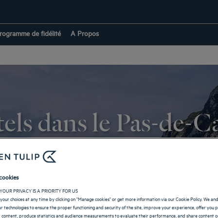
rogramme de fidélité
A Propos
els dans le Pas-de-Ca
ns le
Pas-de-Calais
. C’est avec une attention toute particulière que notre é
and Nord, vous êtes sûr de bénéficier à la fois d’un cadre chaleureux, des 
s portes de l’un de nos hôtels de charme. Chambre prestige ou suite : vous
cookies
Pas-de-Calais.
YOUR PRIVACY IS A PRIORITY FOR US
your choices at any time by clicking on "Manage cookies" or get more information via our Cookie Policy. We an
RETOUR À HAUTS-DE-FRANCE
lar technologies to ensure the proper functioning and security of the site, improve your experience, offer you 
 content, produce statistics and audience measurements to evaluate their performance, and share content on