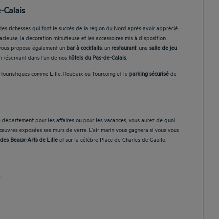
-Calais
des richesses qui font le succès de la région du Nord après avoir apprécié
acieuse, la décoration minutieuse et les accessoires mis à disposition
et vous propose également un
bar à cocktails
, un
restaurant
, une
salle de jeu
n réservant dans l’un de nos
hôtels du Pas-de-Calais
.
 touristiques comme Lille, Roubaix ou Tourcoing et le
parking sécurisé
de
 département pour les affaires ou pour les vacances, vous aurez de quoi
 œuvres exposées ses murs de verre. L’air marin vous gagnera si vous vous
 des Beaux-Arts de Lille
et sur la célèbre Place de Charles de Gaulle.
: