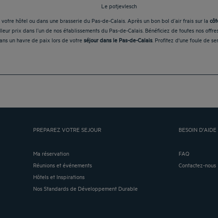
Le potjevlesch
votre hôtel ou dans une brasserie du Pas-de-Calais. Après un bon bol d’air frais sur la
côt
leur prix dans l’un de nos établissements du Pas-de-Calais. Bénéficiez de toutes nos offr
ans un havre de paix lors de votre
séjour dans le Pas-de-Calais
. Profitez d'une foule de s
PREPAREZ VOTRE SEJOUR
BESOIN D'AIDE 
Ma réservation
FAQ
Réunions et événements
Contactez-nous
Hôtels et Inspirations
Nos Standards de Développement Durable