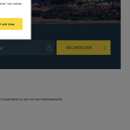
kies," only cookies
t and close
RECHERCHER
ark key to get the keyboard shortcuts for changing dates.
ct a date. Press the question mark key to get the keyboard shortcuts for changing da
e inoubliable au sein de nos établissements.