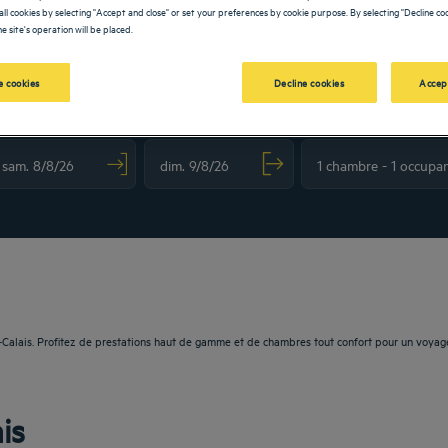
all cookies by selecting "Accept and close" or set your preferences by cookie purpose. By selecting "Decline coo
e site's operation will be placed.
 cookies
Decline cookies
Accep
OLDEN TULIP
vigate forward to interact with the calendar and select a date. Press the question m
Navigate backward to interact with the calendar and sele
-Calais. Profitez de prestations haut de gamme et de chambres tout confort pour un voyag
is