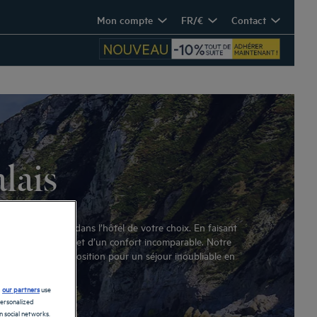
Mon compte
FR/€
Contact
lais
quipe vous reçoit dans l’hôtel de votre choix. En faisant
meilleurs services et d’un confort incomparable. Notre
 aurez tout à disposition pour un séjour inoubliable en
d
our partners
use
personalized
 social networks.