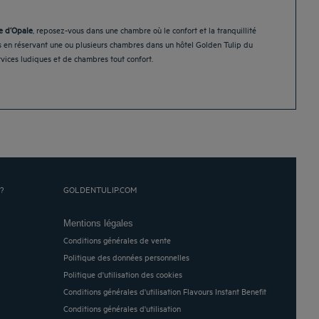
e d’Opale
, reposez-vous dans une chambre où le confort et la tranquillité
es en réservant une ou plusieurs chambres dans un hôtel Golden Tulip du
ervices ludiques et de chambres tout confort.
?
GOLDENTULIP.COM
Mentions légales
Conditions générales de vente
Politique des données personnelles
Politique d'utilisation des cookies
Conditions générales d'utilisation Flavours Instant Benefit
Conditions générales d'utilisation