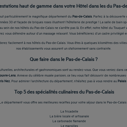
estations haut de gamme dans votre Hôtel dans les du Pas-de
tout particulièrement le magnifique département du
Pas-de-Calais
. Partez à la découverte 
ées 30 et façade de briques roses illustrent l’hôtellerie de prestige ! La salle de bain sp
au sein de nos hôtels du Pas-de-Calais ne s’arrête pas là. En effet, notre hôtel du Touqu
ez vous détendre autour d’un massage relaxant. Vous bénéficierez d’un cadre privilégié e
rez facilement à nos hôtels du Pas-de-Calais. Vous êtes à quelques kilomètres des villes
nos établissements vous assurent un stationnement sans contrainte.
Que faire dans le Pas-de-Calais ?
lturelles, architecturales et gastronomiques sont au rendez-vous. Que vous veniez dans ce
ouvre-Lens
. Annexe du célèbre musée parisien, ce lieu vous fait découvrir de nombreuses
ris Nez
. Pour admirer l’architecture du département, n’hésitez pas à vous rendre au
Palais
Top 5 des spécialités culinaires du Pas-de-Calais
Le département vous offre ses meilleures recettes pour votre séjour dans le Pas-de-Calais 
La fricadelle
La bière locale et artisanale
La carbonade flamande
Le maroilles