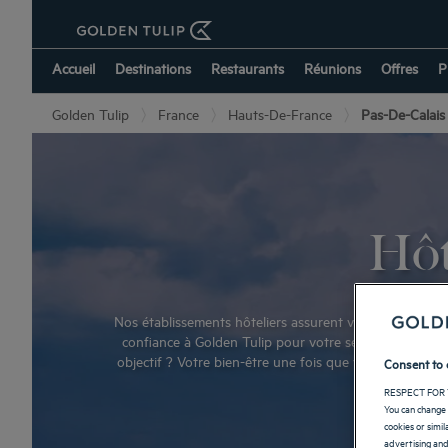
Accueil
Destinations
Restaurants
Réunions
Offres
P
Golden Tulip
France
Hauts-De-France
Pas-De-Calais
Hôt
Nos établissements hôteliers assurent votre accueil da
confiance à Golden Tulip pour votre séjour dans le Gr
objectif ? Votre bien-être une fois que vous passez le
Consent to 
RESPECT FOR 
You can change 
cookies or simi
advertising and