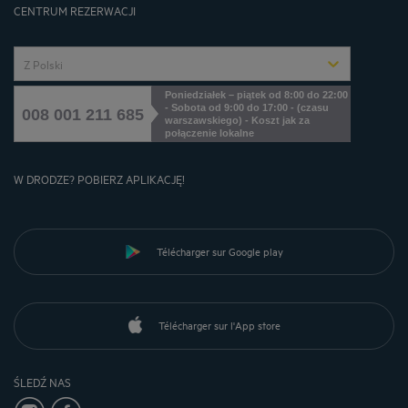
CENTRUM REZERWACJI
Z Polski
Poniedziałek – piątek od 8:00 do 22:00
- Sobota od 9:00 do 17:00 - (czasu
008 001 211 685
warszawskiego) - Koszt jak za
połączenie lokalne
W DRODZE? POBIERZ APLIKACJĘ!
Télécharger sur Google play
Télécharger sur l'App store
ŚLEDŹ NAS