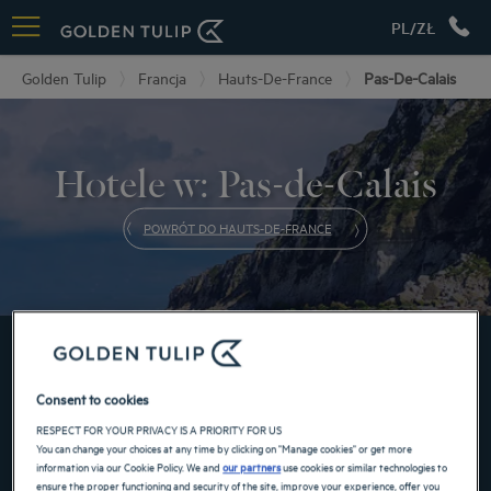
PL/ZŁ
Golden Tulip
Francja
Hauts-De-France
Pas-De-Calais
Hotele w: Pas-de-Calais
POWRÓT DO HAUTS-DE-FRANCE
JUŻ TERAZ DOKONAJ REZERWACJI W NASZYCH
HOTELACH GOLDEN TULIP
Consent to cookies
RESPECT FOR YOUR PRIVACY IS A PRIORITY FOR US
You can change your choices at any time by clicking on "Manage cookies" or get more
information via our Cookie Policy. We and
our partners
use cookies or similar technologies to
ensure the proper functioning and security of the site, improve your experience, offer you