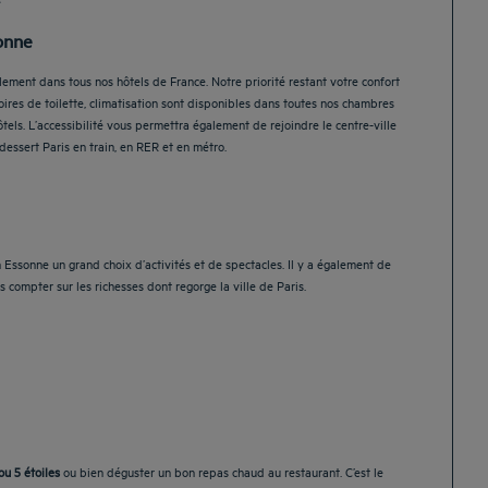
e
onne
ment dans tous nos hôtels de France. Notre priorité restant votre confort
oires de toilette, climatisation sont disponibles dans toutes nos chambres
els. L’accessibilité vous permettra également de rejoindre le centre-ville
essert Paris en train, en RER et en métro.
Essonne un grand choix d’activités et de spectacles. Il y a également de
ns compter sur les richesses dont regorge la ville de Paris.
ou 5 étoiles
ou bien déguster un bon repas chaud au restaurant. C’est le