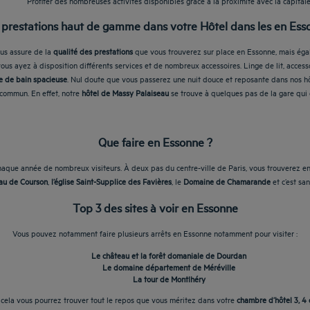
Profiter des nombreuses activités disponibles grâce à la proximité avec la capital
 prestations haut de gamme dans votre Hôtel dans les en Ess
ous assure de la
qualité des prestations
que vous trouverez sur place en Essonne, mais égale
vous ayez à disposition différents services et de nombreux accessoires. Linge de lit, access
le de bain spacieuse
. Nul doute que vous passerez une nuit douce et reposante dans nos hôt
 commun. En effet, notre
hôtel de Massy Palaiseau
se trouve à quelques pas de la gare qui d
Que faire en Essonne ?
aque année de nombreux visiteurs. À deux pas du centre-ville de Paris, vous trouverez en 
au de Courson
,
l’église Saint-Supplice des Favières
, le
Domaine de Chamarande
et c’est sa
Top 3 des sites à voir en Essonne
Vous pouvez notamment faire plusieurs arrêts en Essonne notamment pour visiter :
Le château et la forêt domaniale de Dourdan
Le domaine département de Méréville
La tour de Montlhéry
cela vous pourrez trouver tout le repos que vous méritez dans votre
chambre d’hôtel 3, 4 