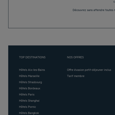
c
Découvrez sans attendre toutes 
TOP DESTINATIONS
NOS OFFRES
Hôtels Aix-les-Bains
Offre évasion petit-déjeuner inclus
Hôtels Marseille
Tarif membre
Hôtels Strasbourg
Hôtels Bordeaux
Hôtels Paris
Hôtels Shanghai
Hôtels Pornic
Hôtels Bangkok