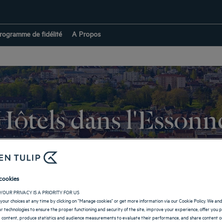
rogramme de fidélité
A Propos
Hôtels dans l'Essonn
tie intégrée à la capitale. Une situation géographique qui fait d’elle une
toiles
vous accueillent aussi bien pour un séjour en famille que pour un sé
les richesses de l’Essonne aux portes de la capitale. Notre équipe se tient
cookies
s itinéraires pour y arriver. Afin de vous reposer, chaque chambre de notr
YOUR PRIVACY IS A PRIORITY FOR US
maintenant votre place pour un séjour inoubliable en Essonne.
your choices at any time by clicking on "Manage cookies" or get more information via our Cookie Policy. We an
lar technologies to ensure the proper functioning and security of the site, improve your experience, offer you 
RETOUR À ÎLE-DE-FRANCE
 content, produce statistics and audience measurements to evaluate their performance, and share content on