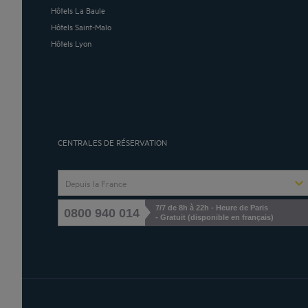
Hôtels La Baule
Hôtels Saint-Malo
Hôtels Lyon
CENTRALES DE RÉSERVATION
Depuis la France
7/7 de 8h à 22h - Heure de Paris
0800 940 014
- Gratuit (disponible en français)