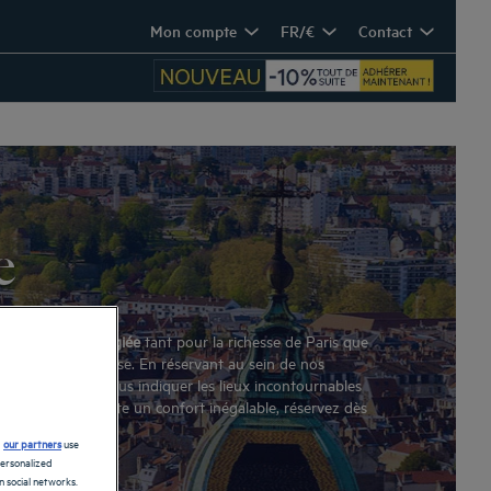
Mon compte
FR/€
Contact
e
destination privilégiée
tant pour la richesse de Paris que
minaire d’entreprise. En réservant au sein de nos
 disponible pour vous indiquer les lieux incontournables
e hôtel vous apporte un confort inégalable, réservez dès
d
our partners
use
personalized
 social networks.