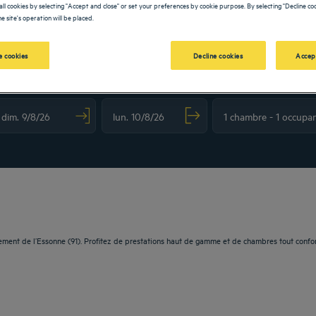
all cookies by selecting "Accept and close" or set your preferences by cookie purpose. By selecting "Decline coo
e site's operation will be placed.
 cookies
Decline cookies
Accep
OLDEN TULIP
vigate forward to interact with the calendar and select a date. Press the question m
Navigate backward to interact with the calendar and sele
tement de l’Essonne (91). Profitez de prestations haut de gamme et de chambres tout confo