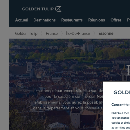
Accueil
Destinations
Restaurants
Réunions
Offres
P
Golden Tulip
France
Île-De-France
Essonne
L’Essonne, département situé au sud de Paris, est en par
pour le caractère commercial.
Nos hôtels 3 et 4 é
établissements, vous aurez la possibilité de découvrir 
Consent to 
dans le département et vous conseille sur les différent
RESPECT FOR 
You can change 
cookies or simi
advertising and