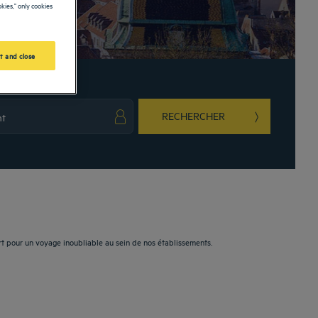
kies," only cookies
t and close
RECHERCHER
ark key to get the keyboard shortcuts for changing dates.
ct a date. Press the question mark key to get the keyboard shortcuts for changing da
rt pour un voyage inoubliable au sein de nos établissements.