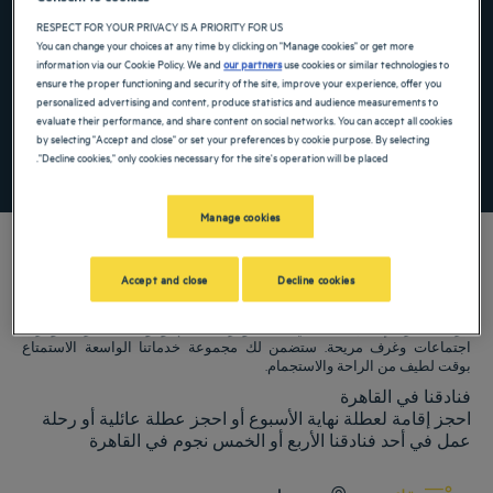
the keyboard shortcuts for changing dates.
te. Press the question mark key to get the keyboard shortcuts for changing dates.
RESPECT FOR YOUR PRIVACY IS A PRIORITY FOR US
You can change your choices at any time by clicking on "Manage cookies" or get more
information via our Cookie Policy. We and
our partners
use cookies or similar technologies to
ensure the proper functioning and security of the site, improve your experience, offer you
أضِف رمزًا خاصًا
personalized advertising and content, produce statistics and audience measurements to
evaluate their performance, and share content on social networks. You can accept all cookies
by selecting "Accept and close" or set your preferences by cookie purpose. By selecting
"Decline cookies," only cookies necessary for the site's operation will be placed.
ابحث عن فندق
Manage cookies
Accept and close
Decline cookies
فنادق Golden Tulip ترحب بكم فيالقاهرة. نبذل قصارى جهدنا لجعل إقامتك
مريحة قدر الإمكان، بما في ذلك توفر مطاعم ومواقف سيارات وغرف
اجتماعات وغرف مريحة. ستضمن لك مجموعة خدماتنا الواسعة الاستمتاع
بوقت لطيف من الراحة والاستجمام.
فنادقنا في القاهرة
احجز إقامة لعطلة نهاية الأسبوع أو احجز عطلة عائلية أو رحلة
عمل في أحد فنادقنا الأربع أو الخمس نجوم في القاهرة