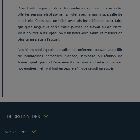
Durant votre séjour, profitez des nombreuses prestations bien-être
offertes par nos établissements. Hôtel avec hammam, spa, salle de
sport, etc. Choisissez un hôtel avec piscine intérieure pour faire
quelques longueurs après votre journée de travail ou de visite.
Vous pourrez aussi opter pour un hôtel avec sauna et réserver en
plus un massage à l’accueil.
Nos hôtels sont équipés de salles de conférence pouvant accueillir
Hôtels Aix-les-Bains
de nombreuses personnes. Mariage, séminaire ou réunion de
Hôtels Marseille
travail, quel que soit l’évènement que vous souhaitiez organiser,
Hôtels Strasbourg
nos équipes mettront tout en œuvre afin que ce soit un succès.
Hôtels Bordeaux
Hôtels Paris
Mentions légales
Hôtels Shanghai
Conditions générales de vente
Hôtels Pornic
Politique des données personnelles
Hôtels Bangkok
Politique d'utilisation des cookies
Hôtels La Baule
TOP DESTINATIONS
Conditions générales d'utilisation Flavours Instant Benefit
Hôtels Saint-Malo
Conditions générales d'utilisation
Hôtels Lyon
NOS OFFRES
Politiques de taxes 2023
Offre évasion petit-déjeuner inclus
Ma réservation
Politiques de taxes 2022