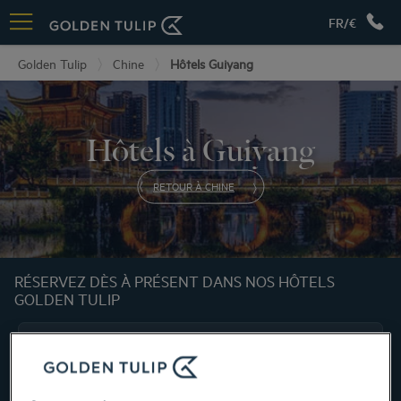
FR/€
Golden Tulip
Chine
Hôtels Guiyang
Hôtels à Guiyang
RETOUR À CHINE
RÉSERVEZ DÈS À PRÉSENT DANS NOS HÔTELS
GOLDEN TULIP