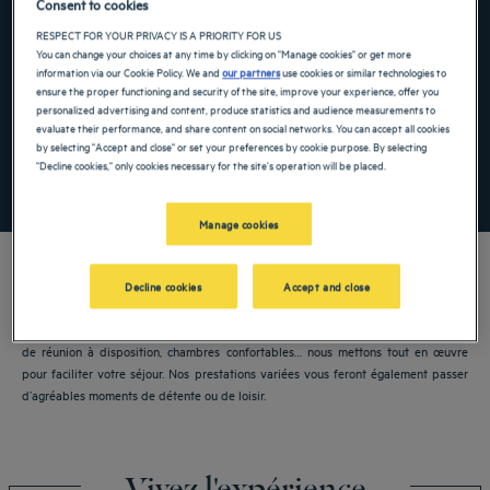
Consent to cookies
Navigate forward to interact with the calendar and select a date. Press the ques
Navigate backward to interact with the ca
RESPECT FOR YOUR PRIVACY IS A PRIORITY FOR US
You can change your choices at any time by clicking on "Manage cookies" or get more
information via our Cookie Policy. We and
our partners
use cookies or similar technologies to
ensure the proper functioning and security of the site, improve your experience, offer you
personalized advertising and content, produce statistics and audience measurements to
Ajouter un code
evaluate their performance, and share content on social networks. You can accept all cookies
by selecting "Accept and close" or set your preferences by cookie purpose. By selecting
"Decline cookies," only cookies necessary for the site's operation will be placed.
RECHERCHER
Manage cookies
Decline cookies
Accept and close
Nos hôtels Golden Tulip vous accueillent à Guiyang. Restaurants, parking, salles
de réunion à disposition, chambres confortables… nous mettons tout en œuvre
pour faciliter votre séjour. Nos prestations variées vous feront également passer
d’agréables moments de détente ou de loisir.
Vivez l'expérience