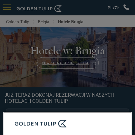
PL/ZŁ
Golden Tulip
Belgia
Hotele Brugia
Hotele w: Brugia
POWRÓT NA STRONĘ BELGIA
JUŻ TERAZ DOKONAJ REZERWACJI W NASZYCH
HOTELACH GOLDEN TULIP