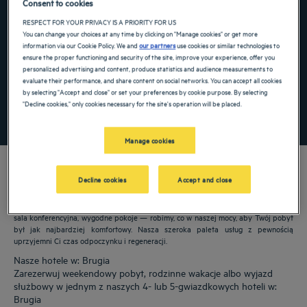
Consent to cookies
Navigate forward to interact with the calendar and select a date. Press the ques
Navigate backward to interact with the ca
RESPECT FOR YOUR PRIVACY IS A PRIORITY FOR US
You can change your choices at any time by clicking on "Manage cookies" or get more
information via our Cookie Policy. We and
our partners
use cookies or similar technologies to
ensure the proper functioning and security of the site, improve your experience, offer you
personalized advertising and content, produce statistics and audience measurements to
Dodaj specjalny kod
evaluate their performance, and share content on social networks. You can accept all cookies
by selecting "Accept and close" or set your preferences by cookie purpose. By selecting
"Decline cookies," only cookies necessary for the site's operation will be placed.
ZNAJDŹ HOTEL
Manage cookies
Decline cookies
Accept and close
Nasze hotele Golden Tulip witają Cię w: Brugia. Restauracje, parking, dostępna
sala konferencyjna, wygodne pokoje — robimy, co w naszej mocy, aby Twój pobyt
był jak najbardziej komfortowy. Nasza szeroka paleta usług z pewnością
uprzyjemni Ci czas odpoczynku i regeneracji.
Nasze hotele w: Brugia
Zarezerwuj weekendowy pobyt, rodzinne wakacje albo wyjazd
służbowy w jednym z naszych 4- lub 5-gwiazdkowych hoteli w:
Brugia