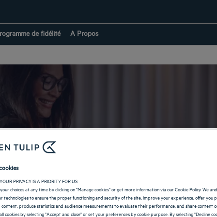
rogramme de fidélité
A Propos
ls avec réception 24
cookies
YOUR PRIVACY IS A PRIORITY FOR US
your choices at any time by clicking on "Manage cookies" or get more information via our Cookie Policy. We an
lar technologies to ensure the proper functioning and security of the site, improve your experience, offer you 
 content, produce statistics and audience measurements to evaluate their performance, and share content on
all cookies by selecting "Accept and close" or set your preferences by cookie purpose. By selecting "Decline coo