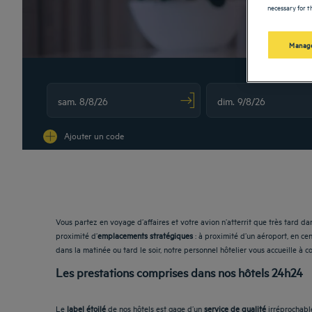
necessary for th
Manage
Navigate forward to interact with the calendar and select a date. Press
Navigate backward to interac
Ajouter un code
Vous partez en voyage d’affaires et votre avion n’atterrit que très tard dan
proximité d’
emplacements stratégiques
: à proximité d’un aéroport, en ce
dans la matinée ou tard le soir, notre personnel hôtelier vous accueille à cœ
Les prestations comprises dans nos hôtels 24h24
Le
label étoilé
de nos hôtels est gage d’un
service de qualité
irréprochabl