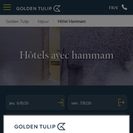
FR/€
Golden Tulip
Séjour
Hôtel Hammam
Hôtels avec hammam
Navigate forward to interact with the calendar and select a date. Press the ques
Navigate backward to interact with the ca