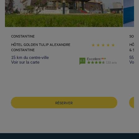
CONSTANTINE
SOLI
HÔTEL GOLDEN TULIP ALEXANDRE
HÔTE
CONSTANTINE
& SPR
15 km du centre-ville
55 km
Excellent
4.5
Voir sur la carte
Voir 
133 avis
Hôtels Aix-les-Bains
Hôtels Marseille
Hôtels Strasbourg
RÉSERVER
Hôtels Bordeaux
Hôtels Paris
Mentions légales
Hôtels Shanghai
Conditions générales de vente
Hôtels Pornic
Politique des données personnelles
Hôtels Bangkok