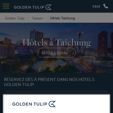
FR/€
Golden Tulip
Taïwan
Hôtels Taichung
Hôtels à Taichung
RETOUR À TAÏWAN
RÉSERVEZ DÈS À PRÉSENT DANS NOS HÔTELS
GOLDEN TULIP