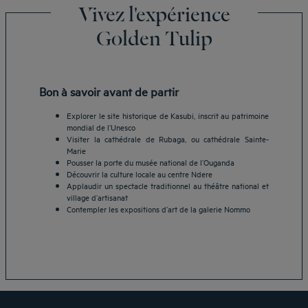
Vivez l'expérience
Golden Tulip
Bon à savoir avant de partir
Explorer le site historique de Kasubi, inscrit au patrimoine
mondial de l’Unesco
Visiter la cathédrale de Rubaga, ou cathédrale Sainte-
Marie
Pousser la porte du musée national de l’Ouganda
Découvrir la culture locale au centre Ndere
Hôtels Aix-les-Bains
Applaudir un spectacle traditionnel au théâtre national et
Hôtels Marseille
village d’artisanat
Contempler les expositions d’art de la galerie Nommo
Hôtels Strasbourg
Hôtels Bordeaux
Hôtels Paris
Mentions légales
Hôtels Shanghai
Conditions générales de vente
Hôtels Pornic
Politique des données personnelles
Hôtels Bangkok