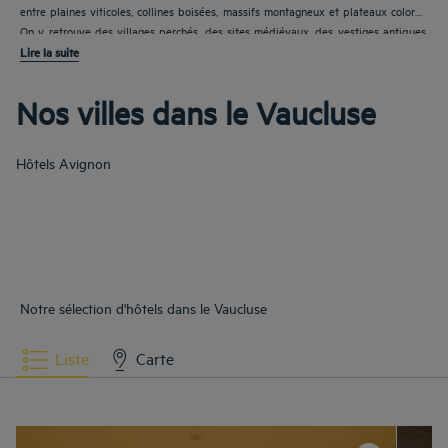
entre plaines viticoles, collines boisées, massifs montagneux et plateaux colorés.
On y retrouve des villages perchés, des sites médiévaux, des vestiges antiques,
ainsi que des espaces naturels qui attirent les amateurs de randonnée, de vélo et
Lire la suite
de panoramas. La présence d’Avignon, de la vallée du Rhône et du Luberon fait
du Vaucluse une ba
Nos villes dans le Vaucluse
Hôtels
Avignon
Notre sélection d'hôtels dans le Vaucluse
Liste
Carte