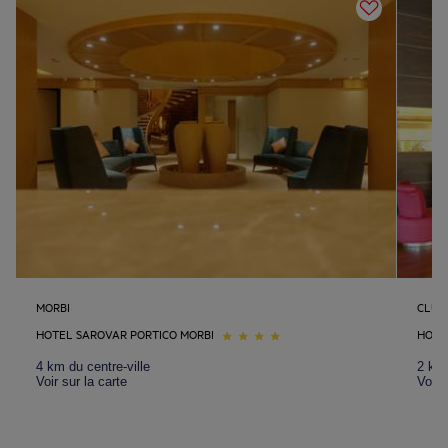
MORBI
CLUJ
HOTEL SAROVAR PORTICO MORBI
HOTE
4 km du centre-ville
2 km 
Voir sur la carte
Voir 