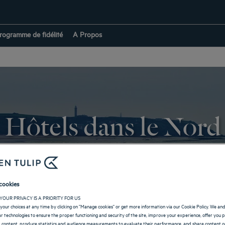
rogramme de fidélité
A Propos
Hôtels dans le Nord
haut de gamme. Les
établissements certifiés 3, 4 ou 5 étoiles
que nous vous
une semaine de vacances en famille. À proximité des villes les plus touristi
d Nord. Découvrez tous nos hôtels de la région Nord et réservez votre cha
cookies
confort règnent en maitre.
YOUR PRIVACY IS A PRIORITY FOR US
your choices at any time by clicking on "Manage cookies" or get more information via our Cookie Policy. We an
RETOUR À HAUTS-DE-FRANCE
lar technologies to ensure the proper functioning and security of the site, improve your experience, offer you 
 content, produce statistics and audience measurements to evaluate their performance, and share content on