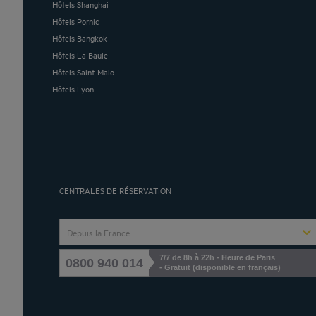
Hôtels Shanghai
Hôtels Pornic
Hôtels Bangkok
Hôtels La Baule
Hôtels Saint-Malo
Hôtels Lyon
CENTRALES DE RÉSERVATION
Depuis la France
7/7 de 8h à 22h - Heure de Paris
0800 940 014
- Gratuit (disponible en français)