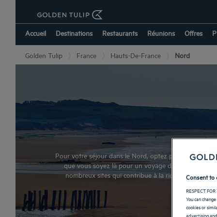
Accueil
Destinations
Restaurants
Réunions
Offres
P
Golden Tulip
France
Hauts-De-France
Nord
Pour votre séjour dans le Nord, optez pour un hôtel 
que vous soyez là pour un voyage d’affaires ou pour 
nombreux sites qui contribue à la richesse du Gran
Consent to 
RESPECT FOR 
You can change 
cookies or simi
advertising and