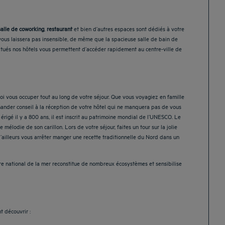
salle de coworking
,
restaurant
et bien d’autres espaces sont dédiés à votre
 vous laissera pas insensible, de même que la spacieuse salle de bain de
situés nos hôtels vous permettent d’accéder rapidement au centre-ville de
oi vous occuper tout au long de votre séjour. Que vous voyagiez en famille
emander conseil à la réception de votre hôtel qui ne manquera pas de vous
érigé il y a 800 ans, il est inscrit au patrimoine mondial de l’UNESCO. Le
élodie de son carillon. Lors de votre séjour, faites un tour sur la jolie
’ailleurs vous arrêter manger une recette traditionnelle du Nord dans un
tre national de la mer reconstitue de nombreux écosystèmes et sensibilise
t découvrir :