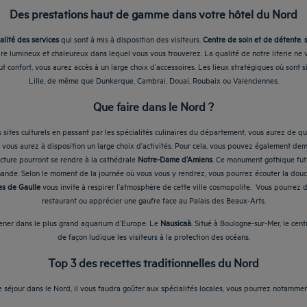
Des prestations haut de gamme dans votre hôtel du Nord
alité des services
qui sont à mis à disposition des visiteurs.
Centre de soin et de détente
,
dre lumineux et chaleureux dans lequel vous vous trouverez. La qualité de notre literie ne
 confort, vous aurez accès à un large choix d’accessoires. Les lieux stratégiques où sont 
Lille, de même que Dunkerque, Cambrai, Douai, Roubaix ou Valenciennes.
Que faire dans le Nord ?
sites culturels en passant par les spécialités culinaires du département, vous aurez de qu
, vous aurez à disposition un large choix d’activités. Pour cela, vous pouvez également d
ecture pourront se rendre à la cathédrale
Notre-Dame d’Amiens
. Ce monument gothique fut 
mande. Selon le moment de la journée où vous vous y rendrez, vous pourrez écouter la douce m
es de Gaulle
vous invite à respirer l’atmosphère de cette ville cosmopolite. Vous pourrez d
restaurant ou apprécier une gaufre face au Palais des Beaux-Arts.
mener dans le plus grand aquarium d’Europe. Le
Nausicaà
. Situé à Boulogne-sur-Mer, le cen
de façon ludique les visiteurs à la protection des océans.
Top 3 des recettes traditionnelles du Nord
 séjour dans le Nord, il vous faudra goûter aux spécialités locales, vous pourrez notammen