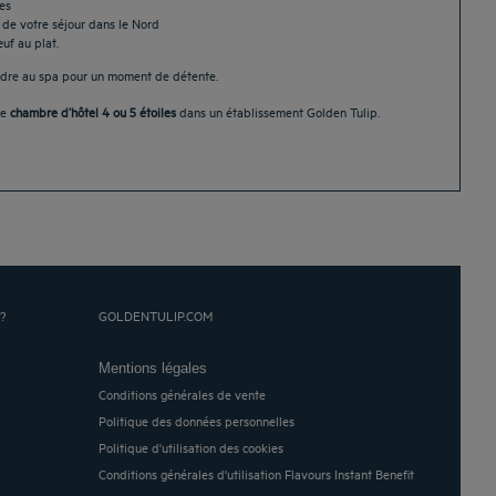
es
de votre séjour dans le Nord
uf au plat.
endre au spa pour un moment de détente.
re
chambre d’hôtel 4 ou 5 étoiles
dans un établissement Golden Tulip.
?
GOLDENTULIP.COM
Mentions légales
Conditions générales de vente
Politique des données personnelles
Politique d'utilisation des cookies
Conditions générales d'utilisation Flavours Instant Benefit