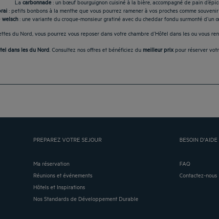
La
carbonnade
: un bœuf bourguignon cuisiné à la bière, accompagné de pain d’épic
brai
: petits bonbons à la menthe que vous pourrez ramener à vos proches comme souvenir 
e
welsch
: une variante du croque-monsieur gratiné avec du cheddar fondu surmonté d’un œ
cettes du Nord, vous pourrez vous reposer dans votre chambre d’Hôtel dans les ou vous r
el dans les du Nord
. Consultez nos offres et bénéficiez du
meilleur prix
pour réserver vot
PREPAREZ VOTRE SEJOUR
BESOIN D'AIDE 
Ma réservation
FAQ
Réunions et événements
Contactez-nous
Hôtels et Inspirations
Nos Standards de Développement Durable