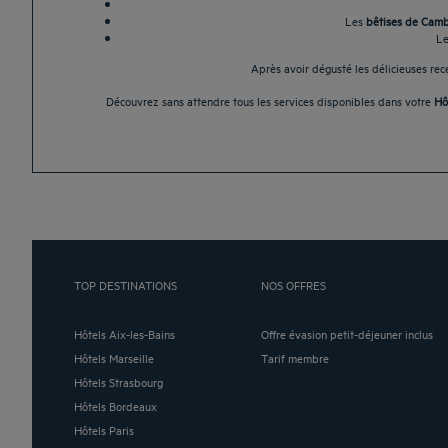
Les
bêtises de Cam
L
Après avoir dégusté les délicieuses re
Découvrez sans attendre tous les services disponibles dans votre
Hôt
TOP DESTINATIONS
NOS OFFRES
Hôtels Aix-les-Bains
Offre évasion petit-déjeuner inclus
Hôtels Marseille
Tarif membre
Hôtels Strasbourg
Hôtels Bordeaux
Hôtels Paris