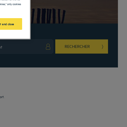
kies," only cookies
t and close
RECHERCHER
ark key to get the keyboard shortcuts for changing dates.
ct a date. Press the question mark key to get the keyboard shortcuts for changing da
ort.