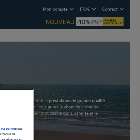
Mon compte
FR/€
Contact
 proposons assurent des
prestations de grande qualité
ques de la région, vous aurez le choix de visiter les
mbre pour un séjour inoubliable où la détente et le
d
our partners
use
personalized
 social networks.