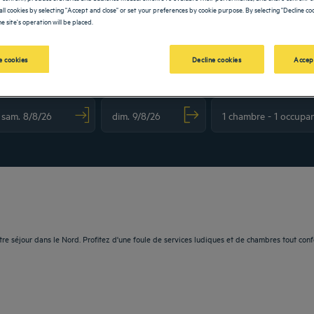
all cookies by selecting "Accept and close" or set your preferences by cookie purpose. By selecting "Decline coo
e site's operation will be placed.
 cookies
Decline cookies
Accep
OLDEN TULIP
vigate forward to interact with the calendar and select a date. Press the question m
Navigate backward to interact with the calendar and sele
re séjour dans le Nord. Profitez d'une foule de services ludiques et de chambres tout conf