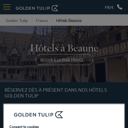
FR/€
Golden Tulip
France
Hôtels Beaune
Hôtels à Beaune
RETOUR À LA PAGE FRANCE
RÉSERVEZ DÈS À PRÉSENT DANS NOS HÔTELS
GOLDEN TULIP
Consent to cookies