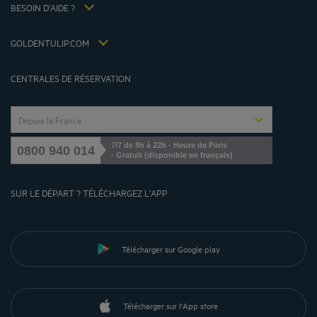
Louvre Hotels Group
BESOIN D'AIDE ?
FAQ
Jin Jiang International
Contactez-nous
Déclaration d'accessibilité
GOLDENTULIP.COM
Gérer les cookies
CENTRALES DE RÉSERVATION
Depuis la France
7/7 de 8h à 22h - Heure de Paris
0800 940 014
- Gratuit (disponible en français)
SUR LE DÉPART ? TÉLÉCHARGEZ L'APP
Télécharger sur Google play
Télécharger sur l'App store