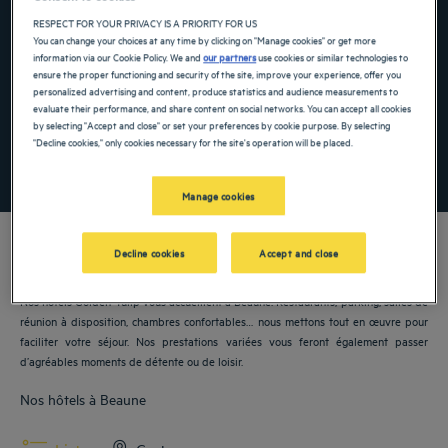
RESPECT FOR YOUR PRIVACY IS A PRIORITY FOR US
Navigate forward to interact with the calendar and select a date. Press the ques
Navigate backward to interact with the ca
You can change your choices at any time by clicking on "Manage cookies" or get more
information via our Cookie Policy. We and
our partners
use cookies or similar technologies to
ensure the proper functioning and security of the site, improve your experience, offer you
personalized advertising and content, produce statistics and audience measurements to
Ajouter un code
evaluate their performance, and share content on social networks. You can accept all cookies
by selecting "Accept and close" or set your preferences by cookie purpose. By selecting
"Decline cookies," only cookies necessary for the site's operation will be placed.
RECHERCHER
Manage cookies
Decline cookies
Accept and close
Nos hôtels Golden Tulip vous accueillent à Beaune. Restaurants, parking, salles de
réunion à disposition, chambres confortables… nous mettons tout en œuvre pour
faciliter votre séjour. Nos prestations variées vous feront également passer
d’agréables moments de détente ou de loisir.
Nos hôtels à Beaune