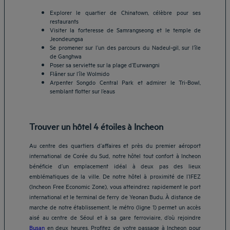
Explorer le quartier de Chinatown, célèbre pour ses
restaurants
Visiter la forteresse de Samrangseong et le temple de
Jeondeungsa
Se promener sur l’un des parcours du Nadeul-gil, sur l’île
de Ganghwa
Poser sa serviette sur la plage d’Eurwangni
Flâner sur l’île Wolmido
Arpenter Songdo Central Park et admirer le Tri-Bowl,
semblant flotter sur l’eaus
Trouver un hôtel 4 étoiles à Incheon
Au centre des quartiers d’affaires et près du premier aéroport
international de Corée du Sud, notre hôtel tout confort à Incheon
bénéficie d’un emplacement idéal à deux pas des lieux
emblématiques de la ville. De notre hôtel à proximité de l’IFEZ
(Incheon Free Economic Zone), vous atteindrez rapidement le port
international et le terminal de ferry de Yeonan Budu. À distance de
marche de notre établissement, le métro (ligne 1) permet un accès
aisé au centre de Séoul et à sa gare ferroviaire, d’où rejoindre
Busan
en deux heures. Profitez de votre passage à Incheon pour