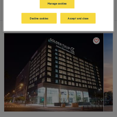
ends, séjours en famille ou voyages d’affaires à Incheon
Manage cookies
Liste
Carte
Decline cookies
Accept and close