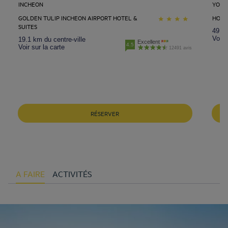
INCHEON
YONG
GOLDEN TULIP INCHEON AIRPORT HOTEL &
HOTE
SUITES
49.2 
Voir 
19.1 km du centre-ville
Excellent
4.5
Voir sur la carte
12491 avis
RÉSERVER
A FAIRE
ACTIVITÉS