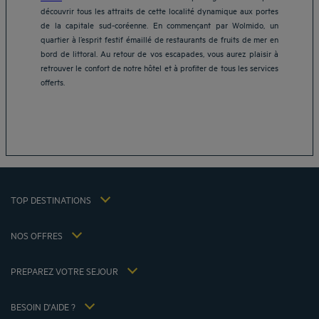
découvrir tous les attraits de cette localité dynamique aux portes
de la capitale sud-coréenne. En commençant par Wolmido, un
quartier à l’esprit festif émaillé de restaurants de fruits de mer en
Hôtels Aix-les-Bains
bord de littoral. Au retour de vos escapades, vous aurez plaisir à
retrouver le confort de notre hôtel et à profiter de tous les services
Hôtels Marseille
offerts.
Hôtels Strasbourg
Hôtels Bordeaux
Hôtels Paris
Mentions légales
Hôtels Shanghai
Conditions générales de vente
Hôtels Pornic
Politique des données personnelles
Hôtels Bangkok
Politique d'utilisation des cookies
Hôtels La Baule
TOP DESTINATIONS
Conditions générales d'utilisation Flavours Instant Benefit
Hôtels Saint-Malo
Conditions générales d'utilisation
Hôtels Lyon
NOS OFFRES
Politiques de taxes 2023
Offre évasion petit-déjeuner inclus
Ma réservation
Politiques de taxes 2022
Tarif membre
Réunions et événements
PREPAREZ VOTRE SEJOUR
Politiques de taxes 2021
Hôtels et Inspirations
Espace carrière
Nos Standards de Développement Durable
Louvre Hotels Group
BESOIN D'AIDE ?
FAQ