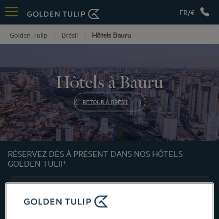
FR/€
Golden Tulip
Brésil
Hôtels Bauru
Hôtels à Bauru
RETOUR À BRÉSIL
RÉSERVEZ DÈS À PRÉSENT DANS NOS HÔTELS
GOLDEN TULIP