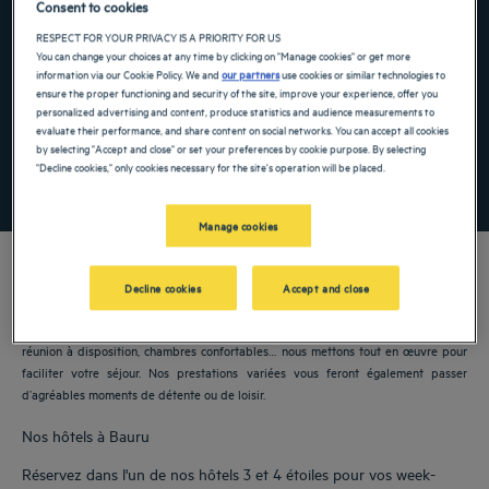
Consent to cookies
Navigate forward to interact with the calendar and select a date. Press the ques
Navigate backward to interact with the ca
RESPECT FOR YOUR PRIVACY IS A PRIORITY FOR US
You can change your choices at any time by clicking on "Manage cookies" or get more
information via our Cookie Policy. We and
our partners
use cookies or similar technologies to
ensure the proper functioning and security of the site, improve your experience, offer you
personalized advertising and content, produce statistics and audience measurements to
Ajouter un code
evaluate their performance, and share content on social networks. You can accept all cookies
by selecting "Accept and close" or set your preferences by cookie purpose. By selecting
"Decline cookies," only cookies necessary for the site's operation will be placed.
RECHERCHER
Manage cookies
Decline cookies
Accept and close
Nos hôtels Golden Tulip vous accueillent à Bauru. Restaurants, parking, salles de
réunion à disposition, chambres confortables… nous mettons tout en œuvre pour
faciliter votre séjour. Nos prestations variées vous feront également passer
d’agréables moments de détente ou de loisir.
Nos hôtels à Bauru
Réservez dans l'un de nos hôtels 3 et 4 étoiles pour vos week-