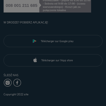
Poniedziałek – piątek od 8:00 do 22:00
- Sobota od 9:00 do 17:00 - (czasu
008 001 211 685
warszawskiego) - Koszt jak za
połączenie lokalne
W DRODZE? POBIERZ APLIKACJĘ!
Télécharger sur Google play
Télécharger sur l'App store
ŚLEDŹ NAS
Copyright 2022 site