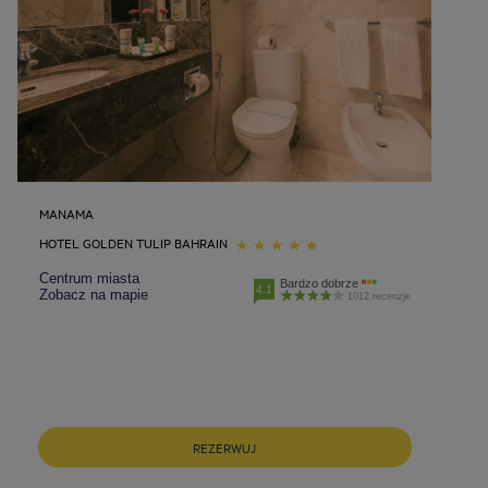
MANAMA
HOTEL GOLDEN TULIP BAHRAIN
Centrum miasta
Bardzo dobrze
4.1
Zobacz na mapie
1012 recenzje
Hotele w Barcelona
Hotele w Berlin
REZERWUJ
Hotele w Gdansk
Hotele w Krakow