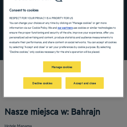
Navigate forward to interact with the calendar and select a date. Press the ques
Navigate backward to interact with the ca
Consent to cookies
RESPECT FOR YOUR PRIVACY IS A PRIORITY FOR US
You can change your choices at any time by clicking on "Manage cookies" or get more
information via our Cookie Policy. We and
our partners
use cookies or similar technologies to
Dodaj specjalny kod
ensure the proper functioning and security of the site, improve your experience, offer you
personalized advertising and content, produce statistics and audience measurements to
evaluate their performance, and share content on social networks. You can accept all cookies
ZNAJDŹ HOTEL
by selecting "Accept and close" or set your preferences by cookie purpose. By selecting
"Decline cookies," only cookies necessary for the site's operation will be placed.
Manage cookies
Decline cookies
Accept and close
Odkryj nasze 3-, 4- i 5-gwiazdkowe hotele w: Bahrajn! Na rodzinne wakacje lub
przyjemną podróż służbową zarezerwuj pokój hotelowy w naszych obiektach.
Doceń komfort w hotelu i w stopniu maksymalnym skorzystaj z jego usług.
Nasze miejsca w: Bahrajn
Hotele
Manama