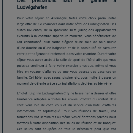
Ludwigshafen
Pour votre séjour en Allemagne, faites votre choix parmi notre
large offre de 131 chambres dans notre hôtel de Ludwigshafen. Des
suites luxueuses, de la spacieuse suite junior, des appartements
exclusifs à la chambre supérieure moderne, vous bénéficierez de
l’air conditionné, d’un cadre élégant, d’une salle de bain munie
d’une douche ou d’une baignoire et de la possibilité de savourez
votre petit déjeuner directement dans votre chambre. Durant votre
séjour, vous aurez accès à la salle de sport de l’hôtel afin que vous
puissiez continuer à faire votre exercice physique, même si vous
êtes en voyage d’affaires ou que vous passez des vacances en
famille. Cet hôtel avec sauna, piscine, etc. vous invite à passer un
moment de détente grâce aux installations dédiées au bien-être.
L'hôtel Tulip Inn Ludwigshafen City ne laisse rien à désirer et offre
l'ambiance adaptée à toutes les envies. Profitez du confort d'un
chez vous loin de chez vous et du service d'un hôtel d'affaires
international et sophistiqué. Pour vos réunions de travail, vos
formations, vos séminaires ou même vos célébrations privées, nous
mettons à votre disposition des salles de réunion et de banquet.
Hôtels Aix-les-Bains
Ces salles sont équipées de tout le nécessaire pour que vos
Hôtels Marseille