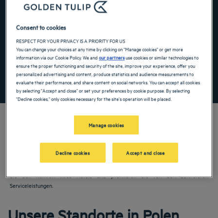
Navigate forward to interact with the calendar and select a date. Press the ques
Navigate backward to interact with the ca
Consent to cookies
RESPECT FOR YOUR PRIVACY IS A PRIORITY FOR US
You can change your choices at any time by clicking on "Manage cookies" or get more
Spezialcode hinzufügen
information via our Cookie Policy. We and
our partners
use cookies or similar technologies to
ensure the proper functioning and security of the site, improve your experience, offer you
personalized advertising and content, produce statistics and audience measurements to
FINDEN SIE EIN HOTEL
evaluate their performance, and share content on social networks. You can accept all cookies
by selecting "Accept and close" or set your preferences by cookie purpose. By selecting
"Decline cookies," only cookies necessary for the site's operation will be placed.
Manage cookies
Planen Sie einen Aufenthalt in Polen? Warten Sie nicht länger und buchen Sie Ihr
Decline cookies
Accept and close
Hotel- oder Residence-Zimmer im Golden Tulip! In unseren Hotels und Residences
mit 4 und 5 Sternen in Polen erwarten Sie Komfort und Freundlichkeit. Genießen
Sie den Komfort Ihres Hotels und profitieren Sie von den zahlreichen
Serviceleistungen.
Unsere Standorte in Polen