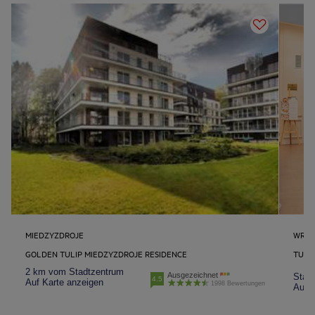
MIEDZYZDROJE
WRO
GOLDEN TULIP MIEDZYZDROJE RESIDENCE
TULI
2 km vom Stadtzentrum
Ausgezeichnet
Stad
4.5
Auf Karte anzeigen
1998 Bewertungen
Auf K