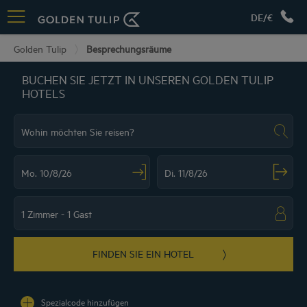
DE/€
Golden Tulip
Besprechungsräume
BUCHEN SIE JETZT IN UNSEREN GOLDEN TULIP
HOTELS
Navigate forward to interact with the calendar and select a date. Press the ques
Navigate backward to interact with the ca
FINDEN SIE EIN HOTEL
Spezialcode hinzufügen