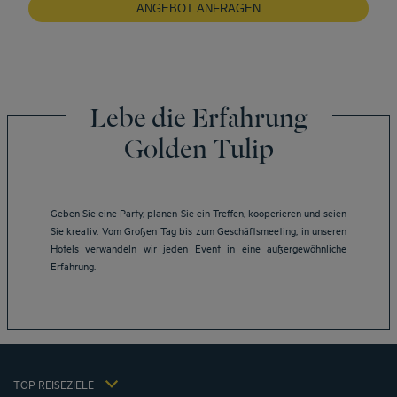
ANGEBOT ANFRAGEN
Lebe die Erfahrung
Golden Tulip
Geben Sie eine Party, planen Sie ein Treffen, kooperieren und seien
Sie kreativ. Vom Großen Tag bis zum Geschäftsmeeting, in unseren
Neu-Ulm Hotels
Hotels verwandeln wir jeden Event in eine außergewöhnliche
Berlin Hotels
Erfahrung.
Düsseldorf Hotels
Hamburg Hotels
Kiel Hotels
Impressum
Kuta Hotels
Allgemeine Geschäftsbedingungen für den verkauf von dienstleistungen
München Hotels
TOP REISEZIELE
Datenschutzrichtlinie
Sevenum Hotels