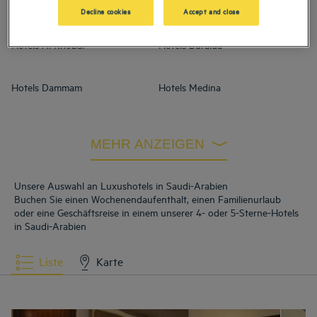
Arabien
Decline cookies
Accept and close
Hotels
Al Khobar
Hotels
Buraida
Hotels
Dammam
Hotels
Medina
Hotels
Riad
MEHR ANZEIGEN
Unsere Auswahl an Luxushotels in Saudi-Arabien
Buchen Sie einen Wochenendaufenthalt, einen Familienurlaub
oder eine Geschäftsreise in einem unserer 4- oder 5-Sterne-Hotels
in Saudi-Arabien
Liste
Karte