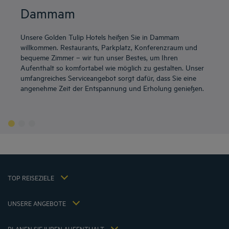
Dammam
Unsere Golden Tulip Hotels heißen Sie in Dammam
willkommen. Restaurants, Parkplatz, Konferenzraum und
bequeme Zimmer – wir tun unser Bestes, um Ihren
Aufenthalt so komfortabel wie möglich zu gestalten. Unser
umfangreiches Serviceangebot sorgt dafür, dass Sie eine
angenehme Zeit der Entspannung und Erholung genießen.
Neu-Ulm Hotels
Berlin Hotels
Düsseldorf Hotels
Hamburg Hotels
Kiel Hotels
Impressum
Kuta Hotels
Allgemeine Geschäftsbedingungen für den verkauf von dienstleistungen
München Hotels
TOP REISEZIELE
Datenschutzrichtlinie
Sevenum Hotels
Richtlinie zur Verwendung von Cookies
Hôtels Lyon
UNSERE ANGEBOTE
Flavours Instant Benefit Allgemeine Nutzungsbedingungen
Kurzurlaub-Angebot mit Frühstück
Allgemeinen Geschäftsbedingungen
Mitgliedsrate
Meine Buchung
PLANEN SIE IHREN AUFENTHALT
Steuerpolitik 2023