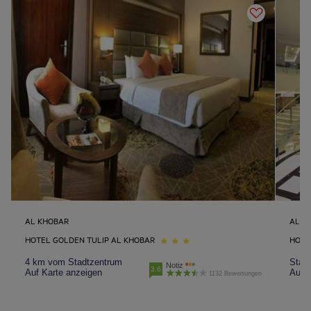
AL KHOBAR
AL M
HOTEL GOLDEN TULIP AL KHOBAR
HOTE
4 km vom Stadtzentrum
Stad
Notiz
3.6
Auf Karte anzeigen
Auf K
1132 Bewertungen