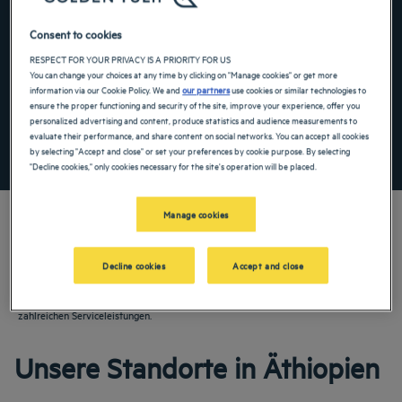
Navigate forward to interact with the calendar and select a date. Press the ques
Navigate backward to interact with the ca
Consent to cookies
RESPECT FOR YOUR PRIVACY IS A PRIORITY FOR US
You can change your choices at any time by clicking on "Manage cookies" or get more
information via our Cookie Policy. We and
our partners
use cookies or similar technologies to
Spezialcode hinzufügen
ensure the proper functioning and security of the site, improve your experience, offer you
personalized advertising and content, produce statistics and audience measurements to
evaluate their performance, and share content on social networks. You can accept all cookies
FINDEN SIE EIN HOTEL
by selecting "Accept and close" or set your preferences by cookie purpose. By selecting
"Decline cookies," only cookies necessary for the site's operation will be placed.
Manage cookies
Decline cookies
Accept and close
Entdecken Sie unsere 3-, 4- und 5-Sterne-Hotels in Äthiopien! Buchen Sie Ihr
Zimmer für einen Familienurlaub oder eine angenehme Geschäftsreise in unseren
Hotels. Genießen Sie den Komfort Ihres Hotels und profitieren Sie von den
zahlreichen Serviceleistungen.
Unsere Standorte in Äthiopien