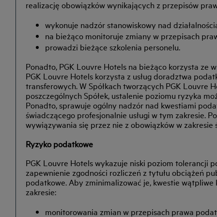
realizację obowiązków wynikających z przepisów praw
wykonuje nadzór stanowiskowy nad działalności
na bieżąco monitoruje zmiany w przepisach pr
prowadzi bieżące szkolenia personelu.
Ponadto, PGK Louvre Hotels na bieżąco korzysta ze 
PGK Louvre Hotels korzysta z usług doradztwa podat
transferowych. W Spółkach tworzących PGK Louvre Hot
poszczególnych Spółek, ustalenie poziomu ryzyka mo
Ponadto, sprawuje ogólny nadzór nad kwestiami poda
świadczącego profesjonalnie usługi w tym zakresie. 
wywiązywania się przez nie z obowiązków w zakresie 
Ryzyko podatkowe
PGK Louvre Hotels wykazuje niski poziom tolerancji 
zapewnienie zgodności rozliczeń z tytułu obciążeń p
podatkowe. Aby zminimalizować je, kwestie wątpliwe
zakresie:
monitorowania zmian w przepisach prawa poda