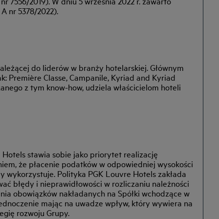
r 7556/2019). W dniu 5 września 2022 r. zawarto
A nr 5378/2022).
ależącej do liderów w branży hotelarskiej. Głównym
ak: Première Classe, Campanile, Kyriad and Kyriad
ązanego z tym know-how, udziela właścicielom hoteli
tels stawia sobie jako priorytet realizację
niem, że płacenie podatków w odpowiedniej wysokości
by wykorzystuje. Polityka PGK Louvre Hotels zakłada
ć błędy i nieprawidłowości w rozliczaniu należności
ania obowiązków nakładanych na Spółki wchodzące w
jednoczenie mając na uwadze wpływ, który wywiera na
egię rozwoju Grupy.