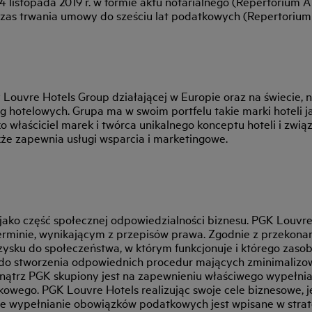
istopada 2019 r. w formie aktu notarialnego (Repertorium A n
zas trwania umowy do sześciu lat podatkowych (Repertorium 
ouvre Hotels Group działającej w Europie oraz na świecie, n
g hotelowych. Grupa ma w swoim portfelu takie marki hoteli j
ko właściciel marek i twórca unikalnego konceptu hoteli i zwi
że zapewnia usługi wsparcia i marketingowe.
ko część społecznej odpowiedzialności biznesu. PGK Louvre Ho
rminie, wynikającym z przepisów prawa. Zgodnie z przekona
zysku do społeczeństwa, w którym funkcjonuje i którego zaso
 do stworzenia odpowiednich procedur mających zminimalizowa
nątrz PGK skupiony jest na zapewnieniu właściwego wypełni
owego. PGK Louvre Hotels realizując swoje cele biznesowe, 
we wypełnianie obowiązków podatkowych jest wpisane w strat