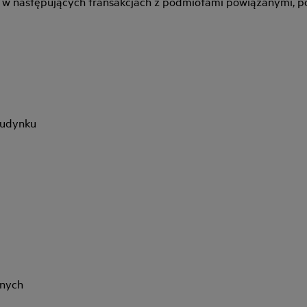
 w następujących transakcjach z podmiotami powiązanymi, pod
budynku
anych