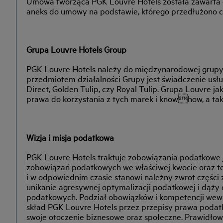
Umowa tworząca PGK Louvre Hotels została zawarta 4 l
aneks do umowy na podstawie, którego przedłużono c
Grupa Louvre Hotels Group
PGK Louvre Hotels należy do międzynarodowej grupy L
przedmiotem działalności Grupy jest świadczenie usłu
Direct, Golden Tulip, czy Royal Tulip. Grupa Louvre ja
prawa do korzystania z tych marek i knowhow, a tak
Wizja i misja podatkowa
PGK Louvre Hotels traktuje zobowiązania podatkowe ja
zobowiązań podatkowych we właściwej kwocie oraz te
i w odpowiednim czasie stanowi należny zwrot części 
unikanie agresywnej optymalizacji podatkowej i dąży
podatkowych. Podział obowiązków i kompetencji wew
skład PGK Louvre Hotels przez przepisy prawa podatk
swoje otoczenie biznesowe oraz społeczne. Prawidło