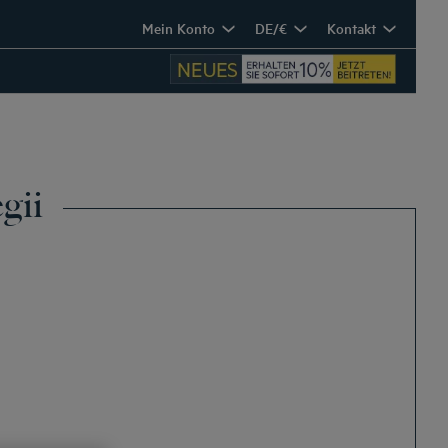
Mein Konto
DE/€
Kontakt
gii