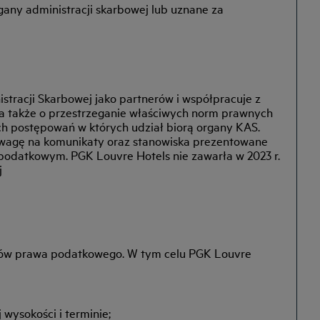
gany administracji skarbowej lub uznane za
stracji Skarbowej jako partnerów i współpracuje z
ba także o przestrzeganie właściwych norm prawnych
ch postępowań w których udział biorą organy KAS.
 uwagę na komunikaty oraz stanowiska prezentowane
 podatkowym. PGK Louvre Hotels nie zawarła w 2023 r.
j
isów prawa podatkowego. W tym celu PGK Louvre
wysokości i terminie;