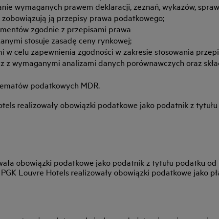
anie wymaganych prawem deklaracji, zeznań, wykazów, spraw
ia zobowiązują ją przepisy prawa podatkowego;
umentów zgodnie z przepisami prawa
anymi stosuje zasadę ceny rynkowej;
 w celu zapewnienia zgodności w zakresie stosowania przepis
az z wymaganymi analizami danych porównawczych oraz skła
schematów podatkowych MDR.
els realizowały obowiązki podatkowe jako podatnik z tytuł
owała obowiązki podatkowe jako podatnik z tytułu podatku od
d PGK Louvre Hotels realizowały obowiązki podatkowe jako p