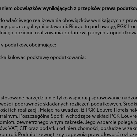
waniem obowiązków wynikających z przepisów prawa podatk
y do właściwego realizowania obowiązków wynikających z pr
ślony poszczególnymi ustawami. Biorąc to pod uwagę, PGK Lou
dniego poziomu realizowania zadań związanych z opodatkow
ty podatków, obejmujące:
i skalkulować podstawę opodatkowania;
astosowane narzędzia nie tylko wspierają sprawowanie nadzo
ość i poprawność składanych rozliczeń podatkowych. Środki
ści ich realizacji. Mając na uwadze, iż PGK Louvre Hotels n
ntralnym. Poszczególne Spółki wchodzące w skład PGK Louvre
odmiotu zewnętrznego w tym zakresie. Jego wsparcie polega 
ów: VAT, CIT oraz podatku od nieruchomości, obsłudze w zakre
kontroli. Podmiot zewnętrzny zapewnia prawidłowość rozlic