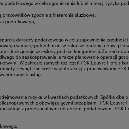
a podatkowego w celu ograniczenia lub eliminacji ryzyka pod
ą pracowników zgodnie z hierarchią służbową,
awa podatkowego,
wsparcia doradcy podatkowego w celu zapewnienia zgodności 
kowego w miarę potrzeb m.in. w zakresie badania obowiązkó
els funkcjonuje określony podział kompetencji. Zarząd odpo
żliwego do zaakceptowania, a także planowanie operacji gos
tkowymi. W zakresie samych rozliczeń PGK Louvre Hotels ko
Podmioty zewnętrzne ściśle współpracują z pracownikami PGK
świadczonych usług.
podejmowania ryzyka w kwestiach podatkowych. Spółka dba o 
ublicznoprawnych z obowiązującymi przepisami. PGK Louvre Ho
 konsultuje z profesjonalnymi doradcami podatkowymi. PGK L
tkowego;