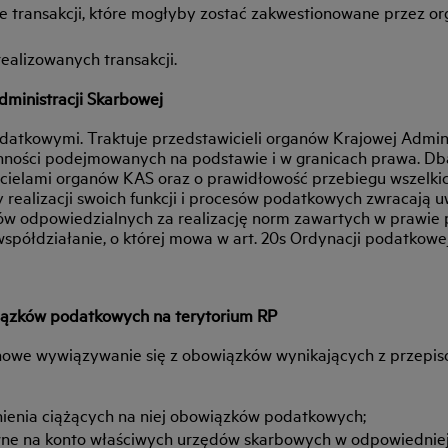
je transakcji, które mogłyby zostać zakwestionowane przez or
alizowanych transakcji.
ministracji Skarbowej
datkowymi. Traktuje przedstawicieli organów Krajowej Admini
zynności podejmowanych na podstawie i w granicach prawa. D
cielami organów KAS oraz o prawidłowość przebiegu wszelki
 realizacji swoich funkcji i procesów podatkowych zwracają
nów odpowiedzialnych za realizację norm zawartych w prawie
spółdziałanie, o której mowa w art. 20s Ordynacji podatkowe
wiązków podatkowych na terytorium RP
inowe wywiązywanie się z obowiązków wynikających z przep
łnienia ciążących na niej obowiązków podatkowych;
awne na konto właściwych urzędów skarbowych w odpowiedniej 