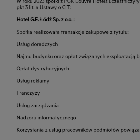
W roku 2023 spółki z PGK Louvre Hotels uczestniczyły
pkt 3 lit. a Ustawy o CIT:
Hotel G.E. Łódź Sp. z o.o. :
Spółka realizowała transakcje zakupowe z tytułu:
Usług doradczych
Najmu budynku oraz opłat związanych eksploatacją 
Opłat dystrybucyjnych
Usług reklamy
Franczyzy
Usług zarządzania
Nadzoru informatycznego
Korzystania z usług pracowników podmiotów powiąz