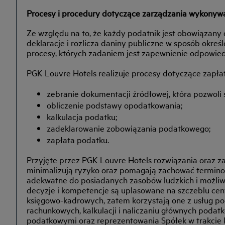
Procesy i procedury dotyczące zarządzania wykony
Ze względu na to, że każdy podatnik jest obowiązan
deklaracje i rozlicza daniny publiczne w sposób okre
procesy, których zadaniem jest zapewnienie odpowie
PGK Louvre Hotels realizuje procesy dotyczące zapła
zebranie dokumentacji źródłowej, która pozwol
obliczenie podstawy opodatkowania;
kalkulacja podatku;
zadeklarowanie zobowiązania podatkowego;
zapłata podatku.
Przyjęte przez PGK Louvre Hotels rozwiązania oraz z
minimalizują ryzyko oraz pomagają zachować terminow
adekwatne do posiadanych zasobów ludzkich i możliwo
decyzje i kompetencje są uplasowane na szczeblu ce
księgowo-kadrowych, zatem korzystają one z usług p
rachunkowych, kalkulacji i naliczaniu głównych podatk
podatkowymi oraz reprezentowania Spółek w trakcie 