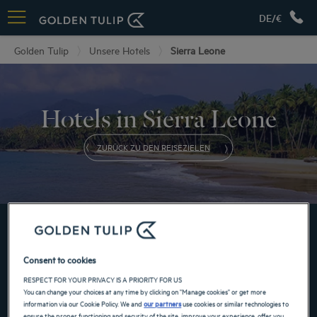
DE/€
Golden Tulip
Unsere Hotels
Sierra Leone
Hotels in Sierra Leone
ZURÜCK ZU DEN REISEZIELEN
BUCHEN SIE JETZT IN UNSEREN GOLDEN TULIP
HOTELS
Consent to cookies
RESPECT FOR YOUR PRIVACY IS A PRIORITY FOR US
You can change your choices at any time by clicking on "Manage cookies" or get more
information via our Cookie Policy. We and
our partners
use cookies or similar technologies to
ensure the proper functioning and security of the site, improve your experience, offer you