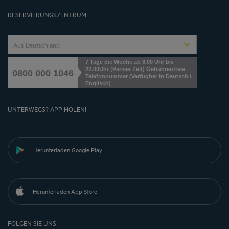
Cookies management
RESERVIERUNGSZENTRUM
Aus Deutschland
7 Tage die Woche ab 8.00 Uhr bis
22.00Uhr (Pariser Zeit) Gebührenfreie
0800 000 1046
Telefonnummer (Verfügbar in Deutsch /
Englisch)
UNTERWEGS? APP HOLEN!
Herunterladen Google Play
Herunterladen App Store
FOLGEN SIE UNS