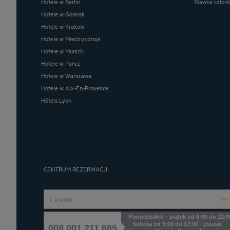
Hotele w Berlin
Stawka człon
Hotele w Gdansk
Hotele w Krakow
Hotele w Miedzyzdroje
Hotele w Munich
Hotele w Paryz
Hotele w Warszawa
Hotele w Aix-En-Provence
Hôtels Lyon
CENTRUM REZERWACJI
Z Polski
Poniedziałek – piątek od 8:00 do 22:0
- Sobota od 9:00 do 17:00 - (czasu
008 001 211 685