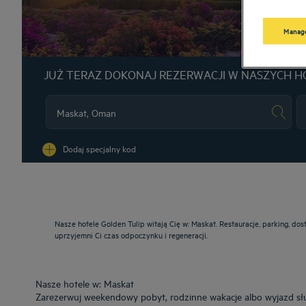
Manage
JUŻ TERAZ DOKONAJ REZERWACJI W NASZYCH H
Na
Dodaj specjalny kod
Nasze hotele Golden Tulip witają Cię w: Maskat. Restauracje, parking, d
uprzyjemni Ci czas odpoczynku i regeneracji.
Nasze hotele w: Maskat
Zarezerwuj weekendowy pobyt, rodzinne wakacje albo wyjazd sł