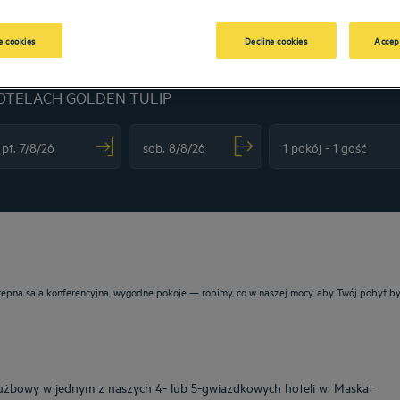
 cookies
Decline cookies
Accep
OTELACH GOLDEN TULIP
vigate forward to interact with the calendar and select a date. Press the question m
Navigate backward to interact with the calendar and sele
ostępna sala konferencyjna, wygodne pokoje — robimy, co w naszej mocy, aby Twój pobyt b
użbowy w jednym z naszych 4- lub 5-gwiazdkowych hoteli w: Maskat