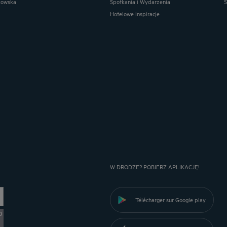
kowska
Spotkania i Wydarzenia
Hotelowe inspiracje
W DRODZE? POBIERZ APLIKACJĘ!
Télécharger sur Google play
0