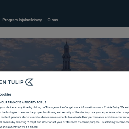
Program lojalnościowy
O nas
Hotele w: Maskat
cookies
YOUR PRIVACY IS A PRIORITY FOR US
your choices at any time by clicking on "Manage cookies" or get more information via our Cookie Policy. We an
POWRÓT NA STRONĘ OMAN
lar technologies to ensure the proper functioning and security of the site, improve your experience, offer you 
 content, produce statistics and audience measurements to evaluate their performance, and share content on
all cookies by selecting "Accept and close" or set your preferences by cookie purpose. By selecting "Decline coo
e site's operation will be placed.