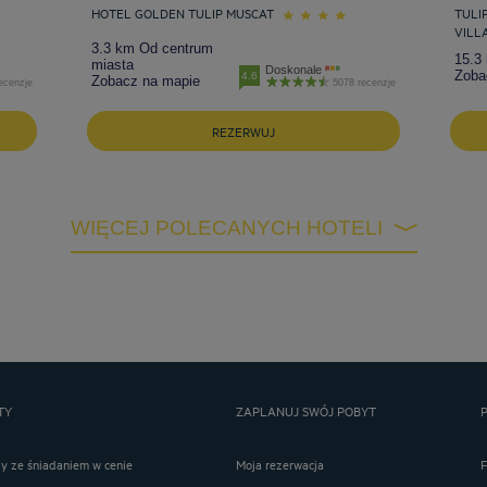
HOTEL GOLDEN TULIP MUSCAT
TULI
VILL
3.3 km Od centrum
15.3
miasta
Doskonale
Zoba
4.6
Zobacz na mapie
ecenzje
5078 recenzje
REZERWUJ
WIĘCEJ POLECANYCH HOTELI
TY
ZAPLANUJ SWÓJ POBYT
ay ze śniadaniem w cenie
Moja rezerwacja