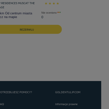
P RESIDENCES MUSCAT THE
AGE
Nie oceniono
 km Od centrum miasta
cz na mapie
0
REZERWUJ
POTRZEBUJESZ POMOCY?
GOLDENTULIP.COM
FAQ
Informacje prawne