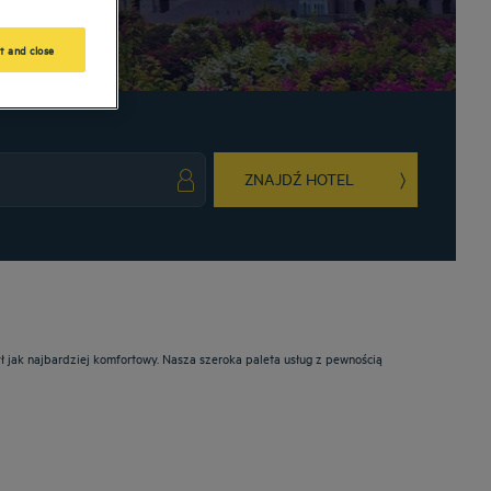
t and close
ZNAJDŹ HOTEL
ark key to get the keyboard shortcuts for changing dates.
ct a date. Press the question mark key to get the keyboard shortcuts for changing da
ył jak najbardziej komfortowy. Nasza szeroka paleta usług z pewnością