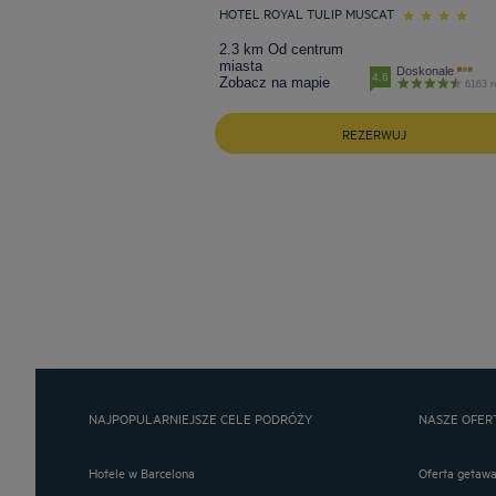
HOTEL ROYAL TULIP MUSCAT
2.3 km Od centrum
miasta
Doskonale
4.6
Zobacz na mapie
6163 r
REZERWUJ
NAJPOPULARNIEJSZE CELE PODRÓŻY
NASZE OFER
Hotele w Barcelona
Oferta getaw