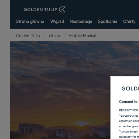
Strona główna
Wyjazd
Restauracje
Spotkania
Oferty
Golden Tulip
Oman
Hotele Maskat
Consent to 
RESPECT FOR 
You can change 
cookies or simi
advertising and
You can accept 
necessary for th