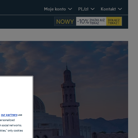
Moje konto
PL/zł
Kontakt
d
our partners
use
personalized
 social networks.
kies," only cookies